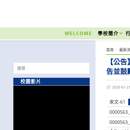
跳
轉
至
國立光復高級商工職業學校 National Kuangfu Commercial and Industrial Vocati
主
要
WELCOME
學校簡介
內
容
首頁
>
最新
【公告
Search
告並鼓
for:
校園影片
Post
2026-01-2
last
modified:
來文-61
0000563
0000563