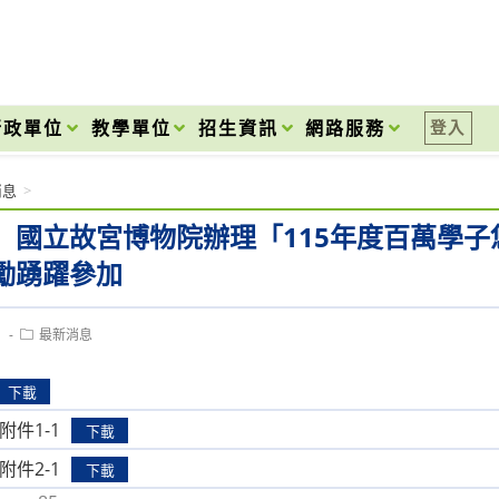
onal High School
行政單位
教學單位
招生資訊
網路服務
登入
消息
>
】國立故宮博物院辦理「115年度百萬學
勵踴躍參加
Post
1
最新消息
category:
下載
_附件1-1
下載
_附件2-1
下載