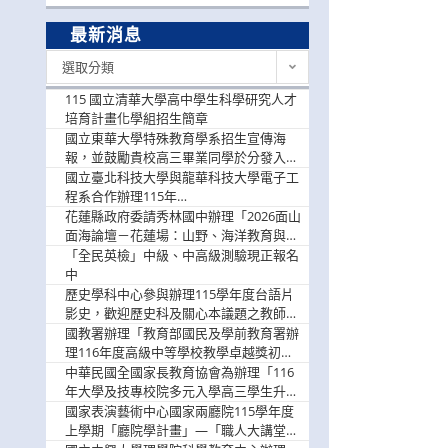
最新消息
最
選取分類
新
消
115 國立清華大學高中學生科學研究人才
息
培育計畫化學組招生簡章
國立東華大學特殊教育學系招生宣傳海
報，並鼓勵貴校高三畢業同學於分發入學
階段踴躍選填。
國立臺北科技大學與龍華科技大學電子工
程系合作辦理115年
「115.08.10~08.12「AI賦能應用於智慧半
花蓮縣政府委請秀林國中辦理「2026面山
導體研習營」，歡迎學生踴躍報名參加
面海論壇－花蓮場：山野、海洋教育與戶
外安全實務課程」，歡迎踴躍報名參加
「全民英檢」中級、中高級測驗現正報名
中
歷史學科中心參與辦理115學年度台語片
影史，歡迎歷史科及關心本議題之教師踴
躍報名參加
國教署辦理「教育部國民及學前教育署辦
理116年度高級中等學校教學卓越獎初選
實施計畫」，鼓勵教師踴躍報名
中華民國全國家長教育協會為辦理「116
年大學及技專校院多元入學高三學生升學
輔導家長說明會」
國家表演藝術中心國家兩廳院115學年度
上學期「廳院學計畫」—「職人大講堂」