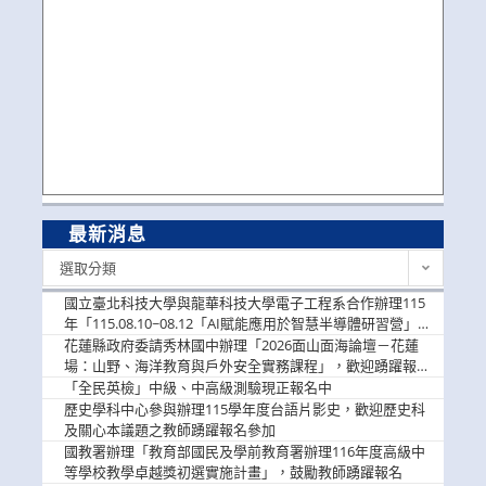
最新消息
最
選取分類
新
消
國立臺北科技大學與龍華科技大學電子工程系合作辦理115
息
年「115.08.10~08.12「AI賦能應用於智慧半導體研習營」，
歡迎學生踴躍報名參加
花蓮縣政府委請秀林國中辦理「2026面山面海論壇－花蓮
場：山野、海洋教育與戶外安全實務課程」，歡迎踴躍報名
參加
「全民英檢」中級、中高級測驗現正報名中
歷史學科中心參與辦理115學年度台語片影史，歡迎歷史科
及關心本議題之教師踴躍報名參加
國教署辦理「教育部國民及學前教育署辦理116年度高級中
等學校教學卓越獎初選實施計畫」，鼓勵教師踴躍報名