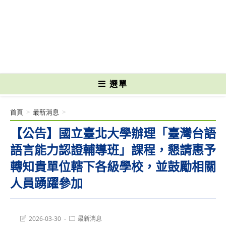
跳
轉
國立光復高級商工職業學校 National Kuangfu Commercial and Industrial
至
Vocational High School
主
要
內
容
選單
首頁
>
最新消息
>
【公告】國立臺北大學辦理「臺灣台語
語言能力認證輔導班」課程，懇請惠予
轉知貴單位轄下各級學校，並鼓勵相關
人員踴躍參加
Post
Post
2026-03-30
最新消息
last
category: