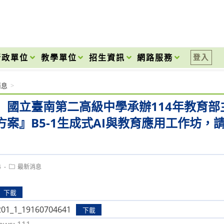
onal High School
行政單位
教學單位
招生資訊
網路服務
登入
消息
>
】國立臺南第二高級中學承辦114年教育
方案』B5-1生成式AI與教育應用工作坊，
Post
4
最新消息
category:
下載
201_1_19160704641
下載