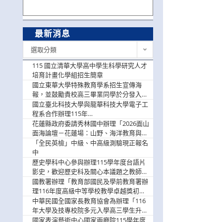
最新消息
最
選取分類
新
消
115 國立清華大學高中學生科學研究人才
息
培育計畫化學組招生簡章
國立東華大學特殊教育學系招生宣傳海
報，並鼓勵貴校高三畢業同學於分發入學
階段踴躍選填。
國立臺北科技大學與龍華科技大學電子工
程系合作辦理115年
「115.08.10~08.12「AI賦能應用於智慧半
花蓮縣政府委請秀林國中辦理「2026面山
導體研習營」，歡迎學生踴躍報名參加
面海論壇－花蓮場：山野、海洋教育與戶
外安全實務課程」，歡迎踴躍報名參加
「全民英檢」中級、中高級測驗現正報名
中
歷史學科中心參與辦理115學年度台語片
影史，歡迎歷史科及關心本議題之教師踴
躍報名參加
國教署辦理「教育部國民及學前教育署辦
理116年度高級中等學校教學卓越獎初選
實施計畫」，鼓勵教師踴躍報名
中華民國全國家長教育協會為辦理「116
年大學及技專校院多元入學高三學生升學
輔導家長說明會」
國家表演藝術中心國家兩廳院115學年度