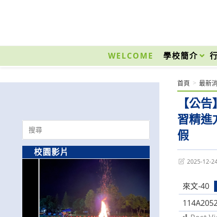
跳
轉
至
國立光復高級商工職業學校 National Kuangfu Commercial and Industrial Vocati
主
要
WELCOME
學校簡介
內
容
首頁
>
最新
【公告
習精進
Search
假
for:
校園影片
Post
2025-12-2
last
modified:
來文-40
114A205