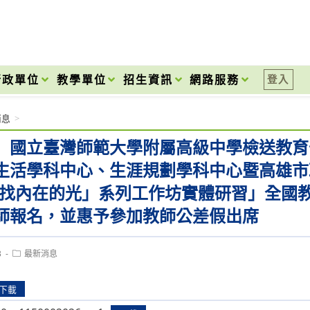
onal High School
行政單位
教學單位
招生資訊
網路服務
登入
消息
>
】國立臺灣師範大學附屬高級中學檢送教育
生活學科中心、生涯規劃學科中心暨高雄市
尋找內在的光」系列工作坊實體研習」全國
師報名，並惠予參加教師公差假出席
Post
3
最新消息
category:
下載