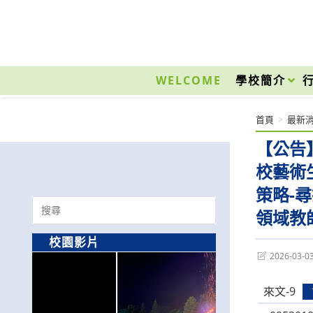
跳
轉
至
國立光復高級商工職業學校 National Kuangfu Commercial and Industrial Vocati
主
要
WELCOME
學校簡介
內
容
首頁
>
最新
【公告
校藝術
策略-
Search
領域教
for:
校園影片
Post
2026-03-0
last
modified:
來文-9