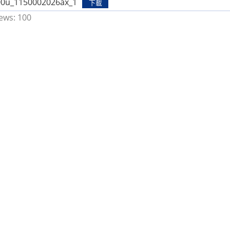
00u_1150002026ax_1
下載
ews:
100