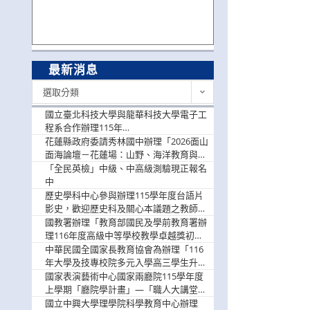
最新消息
最
選取分類
新
消
國立臺北科技大學與龍華科技大學電子工
息
程系合作辦理115年
「115.08.10~08.12「AI賦能應用於智慧半
花蓮縣政府委請秀林國中辦理「2026面山
導體研習營」，歡迎學生踴躍報名參加
面海論壇－花蓮場：山野、海洋教育與戶
外安全實務課程」，歡迎踴躍報名參加
「全民英檢」中級、中高級測驗現正報名
中
歷史學科中心參與辦理115學年度台語片
影史，歡迎歷史科及關心本議題之教師踴
躍報名參加
國教署辦理「教育部國民及學前教育署辦
理116年度高級中等學校教學卓越獎初選
實施計畫」，鼓勵教師踴躍報名
中華民國全國家長教育協會為辦理「116
年大學及技專校院多元入學高三學生升學
輔導家長說明會」
國家表演藝術中心國家兩廳院115學年度
上學期「廳院學計畫」—「職人大講堂」
及「一日體驗課程」，鼓勵踴躍報名參
國立中興大學理學院科學教育中心辦理