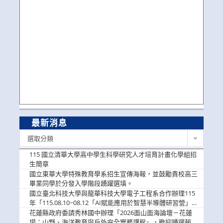
最新消息
最
選取分類
新
消
115 國立清華大學高中學生科學研究人才培育計畫化學組招
息
生簡章
國立東華大學特殊教育學系招生宣傳海報，並鼓勵貴校高三
畢業同學於分發入學階段踴躍選填。
國立臺北科技大學與龍華科技大學電子工程系合作辦理115
年「115.08.10~08.12「AI賦能應用於智慧半導體研習營」，
歡迎學生踴躍報名參加
花蓮縣政府委請秀林國中辦理「2026面山面海論壇－花蓮
場：山野、海洋教育與戶外安全實務課程」，歡迎踴躍報名