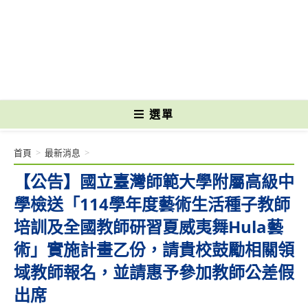
跳
轉
國立光復高級商工職業學校 National Kuangfu Commercial and Industrial
至
Vocational High School
主
要
內
容
選單
首頁
>
最新消息
>
【公告】國立臺灣師範大學附屬高級中
學檢送「114學年度藝術生活種子教師
培訓及全國教師研習夏威夷舞Hula藝
術」實施計畫乙份，請貴校鼓勵相關領
域教師報名，並請惠予參加教師公差假
出席