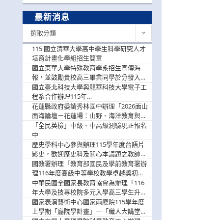
最新消息
最
選取分類
新
消
115 國立清華大學高中學生科學研究人才
息
培育計畫化學組招生簡章
國立東華大學特殊教育學系招生宣傳海
報，並鼓勵貴校高三畢業同學於分發入學
階段踴躍選填。
國立臺北科技大學與龍華科技大學電子工
程系合作辦理115年
「115.08.10~08.12「AI賦能應用於智慧半
花蓮縣政府委請秀林國中辦理「2026面山
導體研習營」，歡迎學生踴躍報名參加
面海論壇－花蓮場：山野、海洋教育與戶
外安全實務課程」，歡迎踴躍報名參加
「全民英檢」中級、中高級測驗現正報名
中
歷史學科中心參與辦理115學年度台語片
影史，歡迎歷史科及關心本議題之教師踴
躍報名參加
國教署辦理「教育部國民及學前教育署辦
理116年度高級中等學校教學卓越獎初選
實施計畫」，鼓勵教師踴躍報名
中華民國全國家長教育協會為辦理「116
年大學及技專校院多元入學高三學生升學
輔導家長說明會」
國家表演藝術中心國家兩廳院115學年度
上學期「廳院學計畫」—「職人大講堂」