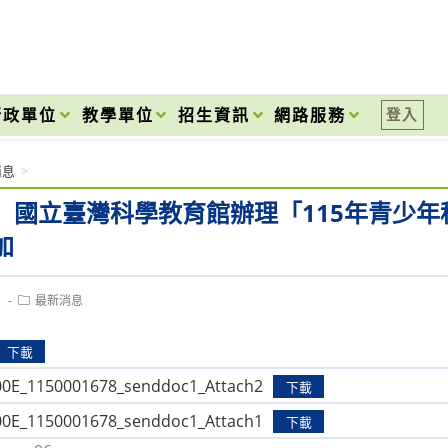
onal High School
行政單位
教學單位
招生資訊
網路服務
登入
消息
>
】國立臺灣科學教育館辦理「115年青少
加
Post
1
最新消息
category:
下載
0E_1150001678_senddoc1_Attach2
下載
0E_1150001678_senddoc1_Attach1
下載