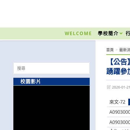
跳
轉
至
國立光復高級商工職業學校 National Kuangfu Commercial and Industrial Vocati
主
要
WELCOME
學校簡介
內
容
首頁
>
最新
【公告
Search
踴躍參
for:
校園影片
Post
2026-01-2
last
modified:
來文-72
A0903000
A0903000