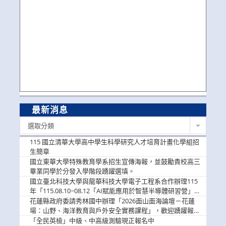
最新消息
最
選取分類
新
消
115 國立清華大學高中學生科學研究人才培育計畫化學組招
息
生簡章
國立東華大學特殊教育學系招生宣傳海報，並鼓勵貴校高三
畢業同學於分發入學階段踴躍選填。
國立臺北科技大學與龍華科技大學電子工程系合作辦理115
年「115.08.10~08.12「AI賦能應用於智慧半導體研習營」，
歡迎學生踴躍報名參加
花蓮縣政府委請秀林國中辦理「2026面山面海論壇－花蓮
場：山野、海洋教育與戶外安全實務課程」，歡迎踴躍報名
參加
「全民英檢」中級、中高級測驗現正報名中