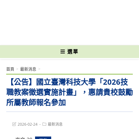
跳
轉
國立光復高級商工職業學校 National Kuangfu Commercial and Industrial
至
Vocational High School
主
要
內
容
選單
首頁
>
最新消息
>
【公告】國立臺灣科技大學「2026技
職教案徵選實施計畫」，惠請貴校鼓勵
所屬教師報名參加
Post
Post
2026-02-24
最新消息
last
category:
modified: