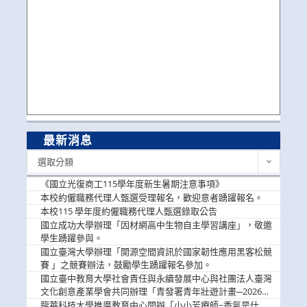
最新消息
最
選取分類
新
消
《國立光復商工115學年度新生暑期注意事項》
息
本校約僱職務代理人甄選受理報名，歡迎意者踴躍報名。
本校115 學年度約僱職務代理人甄選錄取公告
國立成功大學辦理「因材網高中生物自主學習講座」，敬邀
學生踴躍參與。
國立臺灣大學辦理「開源空間資訊於國家韌性應用黑客松競
賽 」之競賽辦法，鼓勵學生踴躍報名參加。
國立臺中教育大學社會責任與永續發展中心與社團法人臺灣
文化創意產業學會共同辦理「青發署青年壯遊計畫─2026臺
中舊城都市建築文化體驗」活動，敬邀學生踴躍報名參加，
龍華科技大學推廣教育中心開辦「小小芳療師~香氣是什