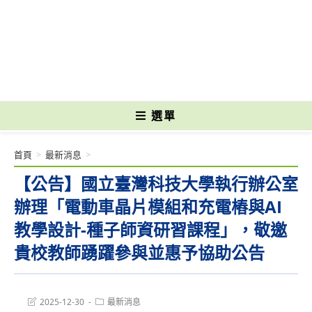
跳
轉
國立光復高級商工職業學校 National Kuangfu Commercial and Industrial
至
Vocational High School
主
要
內
容
選單
首頁
>
最新消息
>
【公告】國立臺灣科技大學執行辦公室
辦理「電動車晶片模組和充電樁與AI
教學設計-種子師資研習課程」，敬邀
貴校教師踴躍參與並惠予協助公告
Post
Post
2025-12-30
最新消息
last
category: