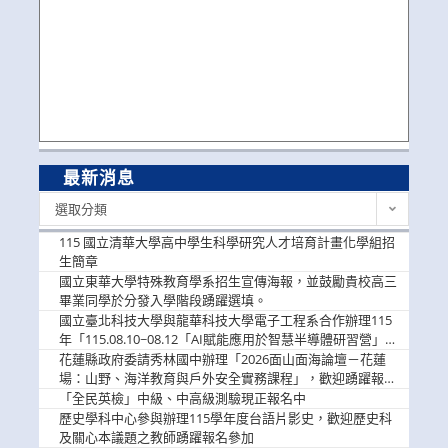
最新消息
最
選取分類
新
消
115 國立清華大學高中學生科學研究人才培育計畫化學組招
息
生簡章
國立東華大學特殊教育學系招生宣傳海報，並鼓勵貴校高三
畢業同學於分發入學階段踴躍選填。
國立臺北科技大學與龍華科技大學電子工程系合作辦理115
年「115.08.10~08.12「AI賦能應用於智慧半導體研習營」，
歡迎學生踴躍報名參加
花蓮縣政府委請秀林國中辦理「2026面山面海論壇－花蓮
場：山野、海洋教育與戶外安全實務課程」，歡迎踴躍報名
參加
「全民英檢」中級、中高級測驗現正報名中
歷史學科中心參與辦理115學年度台語片影史，歡迎歷史科
及關心本議題之教師踴躍報名參加