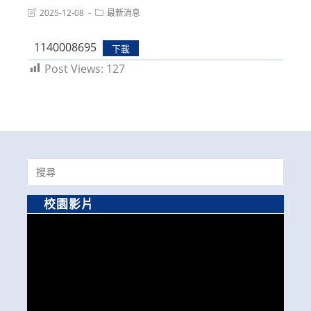
Post
Post
2025-12-08
最新消息
last
category:
modified:
1140008695
下載
Post Views:
127
Search
for:
校園影片