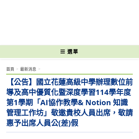
跳
轉
國立光復高級商工職業學校 National Kuangfu Commercial and Industrial
至
Vocational High School
主
要
內
容
選單
首頁
>
最新消息
>
【公告】國立花蓮高級中學辦理數位前
導及高中優質化暨深度學習114學年度
第1學期「AI協作教學& Notion 知識
管理工作坊」敬邀貴校人員出席，敬請
惠予出席人員公(差)假