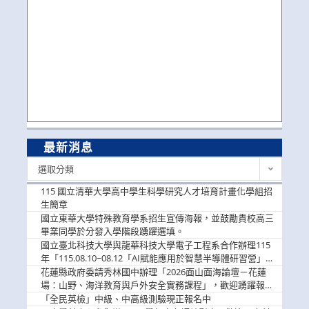
最新消息
最
選取分類
新
消
115 國立清華大學高中學生科學研究人才培育計畫化學組招
息
生簡章
國立東華大學特殊教育學系招生宣傳海報，並鼓勵貴校高三
畢業同學於分發入學階段踴躍選填。
國立臺北科技大學與龍華科技大學電子工程系合作辦理115
年「115.08.10~08.12「AI賦能應用於智慧半導體研習營」，
歡迎學生踴躍報名參加
花蓮縣政府委請秀林國中辦理「2026面山面海論壇－花蓮
場：山野、海洋教育與戶外安全實務課程」，歡迎踴躍報名
參加
「全民英檢」中級、中高級測驗現正報名中