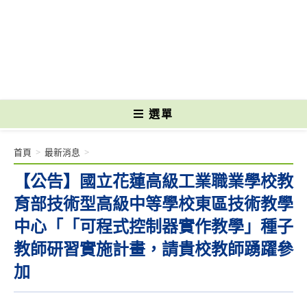
跳
轉
國立光復高級商工職業學校 National Kuangfu Commercial and Industrial
至
Vocational High School
主
要
內
容
選單
首頁
>
最新消息
>
【公告】國立花蓮高級工業職業學校教
育部技術型高級中等學校東區技術教學
中心「「可程式控制器實作教學」種子
教師研習實施計畫，請貴校教師踴躍參
加