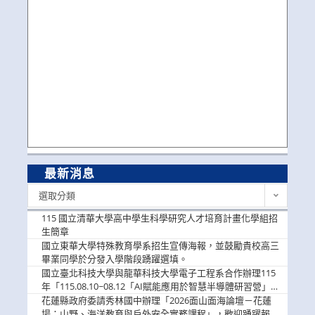
最新消息
最
選取分類
新
消
115 國立清華大學高中學生科學研究人才培育計畫化學組招
息
生簡章
國立東華大學特殊教育學系招生宣傳海報，並鼓勵貴校高三
畢業同學於分發入學階段踴躍選填。
國立臺北科技大學與龍華科技大學電子工程系合作辦理115
年「115.08.10~08.12「AI賦能應用於智慧半導體研習營」，
歡迎學生踴躍報名參加
花蓮縣政府委請秀林國中辦理「2026面山面海論壇－花蓮
場：山野、海洋教育與戶外安全實務課程」，歡迎踴躍報名