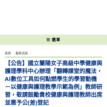
跳
轉
國立光復高級商工職業學校 National Kuangfu Commercial and Industrial
至
Vocational High School
主
要
內
容
選單
首頁
>
最新消息
>
【公告】國立蘭陽女子高級中學健康與
護理學科中心辦理「翻轉課堂的魔法，
AI數位工具如何點燃學生的學習動機
－以健康與護理教學示範為例」教師研
習，敬請鼓勵貴校健康與護理教師出席
並惠予公(差)登記