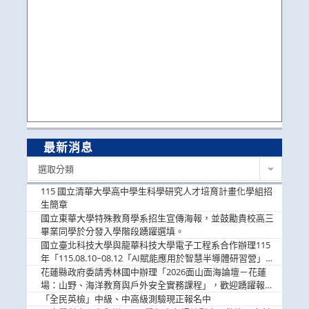
最新消息
最
選取分類
新
消
115 國立清華大學高中學生科學研究人才培育計畫化學組招
息
生簡章
國立東華大學特殊教育學系招生宣傳海報，並鼓勵貴校高三
畢業同學於分發入學階段踴躍選填。
國立臺北科技大學與龍華科技大學電子工程系合作辦理115
年「115.08.10~08.12「AI賦能應用於智慧半導體研習營」，
歡迎學生踴躍報名參加
花蓮縣政府委請秀林國中辦理「2026面山面海論壇－花蓮
場：山野、海洋教育與戶外安全實務課程」，歡迎踴躍報名
參加
「全民英檢」中級、中高級測驗現正報名中