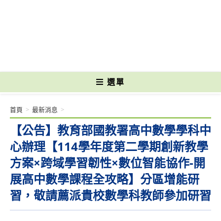
跳
轉
國立光復高級商工職業學校 National Kuangfu Commercial and Industrial
至
Vocational High School
主
要
內
容
選單
首頁
>
最新消息
>
【公告】教育部國教署高中數學學科中
心辦理【114學年度第二學期創新教學
方案×跨域學習韌性×數位智能協作-開
展高中數學課程全攻略】分區增能研
習，敬請薦派貴校數學科教師參加研習