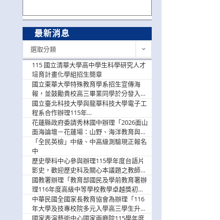
最新消息
最
選取分類
新
消
115 國立清華大學高中學生科學研究人才
息
培育計畫化學組招生簡章
國立東華大學特殊教育學系招生宣傳海
報，並鼓勵貴校高三畢業同學於分發入學
階段踴躍選填。
國立臺北科技大學與龍華科技大學電子工
程系合作辦理115年
「115.08.10~08.12「AI賦能應用於智慧半
花蓮縣政府委請秀林國中辦理「2026面山
導體研習營」，歡迎學生踴躍報名參加
面海論壇－花蓮場：山野、海洋教育與戶
外安全實務課程」，歡迎踴躍報名參加
「全民英檢」中級、中高級測驗現正報名
中
歷史學科中心參與辦理115學年度台語片
影史，歡迎歷史科及關心本議題之教師踴
躍報名參加
國教署辦理「教育部國民及學前教育署辦
理116年度高級中等學校教學卓越獎初選
實施計畫」，鼓勵教師踴躍報名
中華民國全國家長教育協會為辦理「116
年大學及技專校院多元入學高三學生升學
輔導家長說明會」
國家表演藝術中心國家兩廳院115學年度