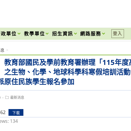
onal High School
行政單位
教學單位
招生資訊
網路服務
登入
消息
>
】教育部國民及學前教育署辦理「115年
」之生物、化學、地球科學科寒假培訓活動，請
派原住民族學生報名參加
Post
0
最新消息
category:
762
下載
ews:
134