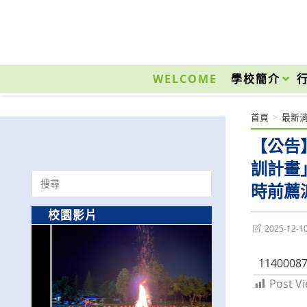
跳
轉
至
國立光復高級商工職業學校 National Kuangfu Commercial and Industrial Vocati
主
要
WELCOME
學校簡介
內
容
首頁
>
最新
【公告
訓計畫
Search
時前薦
for:
校園影片
Post
2025-12-1
last
modified:
1140008
Post Vi