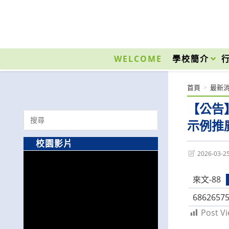
跳
轉
至
國立光復高級商工職業學校 National Kuangfu Commercial and Industrial Vocati
主
要
WELCOME
學校簡介
內
容
首頁
>
最新
【公告
Search
示例推
for:
校園影片
Post
2026-03-2
last
modified:
來文-88
6862657
Post Vi