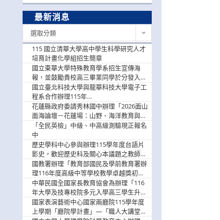
最新消息
最
選取分類
新
消
115 國立清華大學高中學生科學研究人才
息
培育計畫化學組招生簡章
國立東華大學特殊教育學系招生宣傳海
報，並鼓勵貴校高三畢業同學於分發入學
階段踴躍選填。
國立臺北科技大學與龍華科技大學電子工
程系合作辦理115年
「115.08.10~08.12「AI賦能應用於智慧半
花蓮縣政府委請秀林國中辦理「2026面山
導體研習營」，歡迎學生踴躍報名參加
面海論壇－花蓮場：山野、海洋教育與戶
外安全實務課程」，歡迎踴躍報名參加
「全民英檢」中級、中高級測驗現正報名
中
歷史學科中心參與辦理115學年度台語片
影史，歡迎歷史科及關心本議題之教師踴
躍報名參加
國教署辦理「教育部國民及學前教育署辦
理116年度高級中等學校教學卓越獎初選
實施計畫」，鼓勵教師踴躍報名
中華民國全國家長教育協會為辦理「116
年大學及技專校院多元入學高三學生升學
輔導家長說明會」
國家表演藝術中心國家兩廳院115學年度
上學期「廳院學計畫」—「職人大講堂」