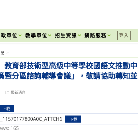
onal High School
行政單位
教學單位
招生資訊
網路服務
登入
消息
>
】教育部技術型高級中等學校國語文推動中
廣暨分區諮詢輔導會議」，敬請協助轉知並
Post
5
最新消息
category:
下載
5_11570177800A0C_ATTCH6
下載
ews:
165