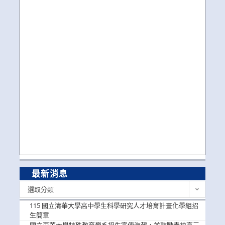
最新消息
最
選取分類
新
消
115 國立清華大學高中學生科學研究人才培育計畫化學組招
息
生簡章
國立東華大學特殊教育學系招生宣傳海報，並鼓勵貴校高三