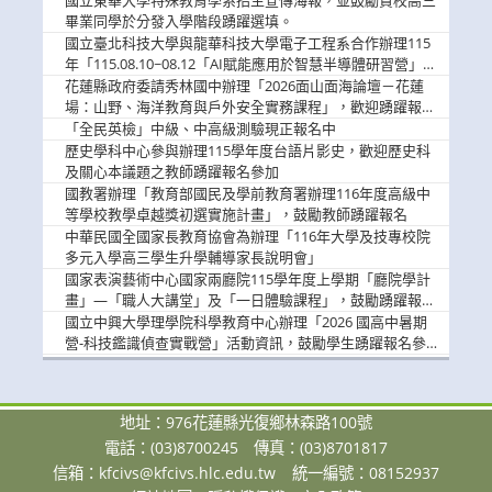
畢業同學於分發入學階段踴躍選填。
國立臺北科技大學與龍華科技大學電子工程系合作辦理115
年「115.08.10~08.12「AI賦能應用於智慧半導體研習營」，
歡迎學生踴躍報名參加
花蓮縣政府委請秀林國中辦理「2026面山面海論壇－花蓮
場：山野、海洋教育與戶外安全實務課程」，歡迎踴躍報名
參加
「全民英檢」中級、中高級測驗現正報名中
歷史學科中心參與辦理115學年度台語片影史，歡迎歷史科
及關心本議題之教師踴躍報名參加
國教署辦理「教育部國民及學前教育署辦理116年度高級中
等學校教學卓越獎初選實施計畫」，鼓勵教師踴躍報名
中華民國全國家長教育協會為辦理「116年大學及技專校院
多元入學高三學生升學輔導家長說明會」
國家表演藝術中心國家兩廳院115學年度上學期「廳院學計
畫」—「職人大講堂」及「一日體驗課程」，鼓勵踴躍報名
參與。
國立中興大學理學院科學教育中心辦理「2026 國高中暑期
營-科技鑑識偵查實戰營」活動資訊，鼓勵學生踴躍報名參
加。
地址：976花蓮縣光復鄉林森路100號
電話：(03)8700245
傳真：(03)8701817
信箱：
kfcivs@kfcivs.hlc.edu.tw
統一編號：08152937