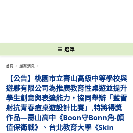
跳
轉
國立光復高級商工職業學校 National Kuangfu Commercial and Industrial
至
Vocational High School
主
要
內
容
選單
首頁
>
最新消息
>
【公告】桃園市立壽山高級中等學校與
遊夥有限公司為推廣教育性桌遊並提升
學生創意與表達能力，協同舉辦「藍雷
射抗青春痘桌遊設計比賽」,特將得獎
作品—壽山高中《Boon守Bonn角-顏
值保衛戰》、台北教育大學《Skin