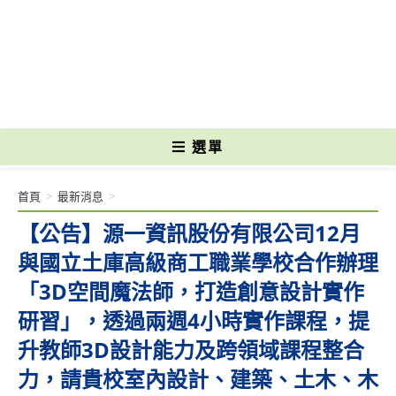
跳
轉
國立光復高級商工職業學校 National Kuangfu Commercial and Industrial
至
Vocational High School
主
要
內
容
選單
首頁
>
最新消息
>
【公告】源一資訊股份有限公司12月
與國立土庫高級商工職業學校合作辦理
「3D空間魔法師，打造創意設計實作
研習」，透過兩週4小時實作課程，提
升教師3D設計能力及跨領域課程整合
力，請貴校室內設計、建築、土木、木