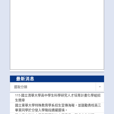
最新消息
最
選取分類
新
消
115 國立清華大學高中學生科學研究人才培育計畫化學組招
息
生簡章
國立東華大學特殊教育學系招生宣傳海報，並鼓勵貴校高三
畢業同學於分發入學階段踴躍選填。