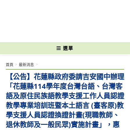
跳
轉
國立光復高級商工職業學校 National Kuangfu Commercial and Industrial
至
Vocational High School
主
要
內
容
選單
首頁
>
最新消息
>
【公告】花蓮縣政府委請吉安國中辦理
「花蓮縣114學年度台灣台語、台灣客
語及原住民族語教學支援工作人員認證
教學專業培訓班暨本土語言 (臺客原)教
學支援人員認證換證計畫(現職教師、
退休教師及一般民眾)實施計畫」，惠