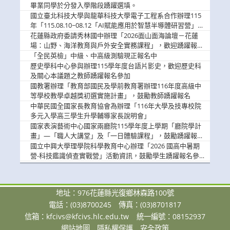
畢業同學於分發入學階段踴躍選填。
國立臺北科技大學與龍華科技大學電子工程系合作辦理115
年「115.08.10~08.12「AI賦能應用於智慧半導體研習營」，
歡迎學生踴躍報名參加
花蓮縣政府委請秀林國中辦理「2026面山面海論壇－花蓮
場：山野、海洋教育與戶外安全實務課程」，歡迎踴躍報名
參加
「全民英檢」中級、中高級測驗現正報名中
歷史學科中心參與辦理115學年度台語片影史，歡迎歷史科
及關心本議題之教師踴躍報名參加
國教署辦理「教育部國民及學前教育署辦理116年度高級中
等學校教學卓越獎初選實施計畫」，鼓勵教師踴躍報名
中華民國全國家長教育協會為辦理「116年大學及技專校院
多元入學高三學生升學輔導家長說明會」
國家表演藝術中心國家兩廳院115學年度上學期「廳院學計
畫」—「職人大講堂」及「一日體驗課程」，鼓勵踴躍報名
參與。
國立中興大學理學院科學教育中心辦理「2026 國高中暑期
營-科技鑑識偵查實戰營」活動資訊，鼓勵學生踴躍報名參
加。
地址：976花蓮縣光復鄉林森路100號
電話：(03)8700245
傳真：(03)8701817
信箱：
kfcivs@kfcivs.hlc.edu.tw
統一編號：08152937
網站地圖
隱私權保護
安全政策