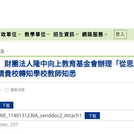
onal High School
行政單位
教學單位
招生資訊
網路服務
登入
消息
>
】財團法人隆中向上教育基金會辦理「從思辨
請貴校轉知學校教師知悉
Post
5
最新消息
category:
下載
0E_1140131230A_senddoc2_Attach1
下載
ews:
207