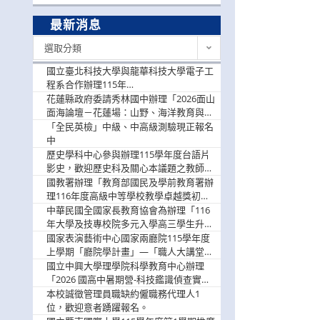
最新消息
最
選取分類
新
消
國立臺北科技大學與龍華科技大學電子工
息
程系合作辦理115年
「115.08.10~08.12「AI賦能應用於智慧半
花蓮縣政府委請秀林國中辦理「2026面山
導體研習營」，歡迎學生踴躍報名參加
面海論壇－花蓮場：山野、海洋教育與戶
外安全實務課程」，歡迎踴躍報名參加
「全民英檢」中級、中高級測驗現正報名
中
歷史學科中心參與辦理115學年度台語片
影史，歡迎歷史科及關心本議題之教師踴
躍報名參加
國教署辦理「教育部國民及學前教育署辦
理116年度高級中等學校教學卓越獎初選
實施計畫」，鼓勵教師踴躍報名
中華民國全國家長教育協會為辦理「116
年大學及技專校院多元入學高三學生升學
輔導家長說明會」
國家表演藝術中心國家兩廳院115學年度
上學期「廳院學計畫」—「職人大講堂」
及「一日體驗課程」，鼓勵踴躍報名參
國立中興大學理學院科學教育中心辦理
與。
「2026 國高中暑期營-科技鑑識偵查實戰
營」活動資訊，鼓勵學生踴躍報名參加。
本校誠徵管理員職缺約僱職務代理人1
位，歡迎意者踴躍報名。