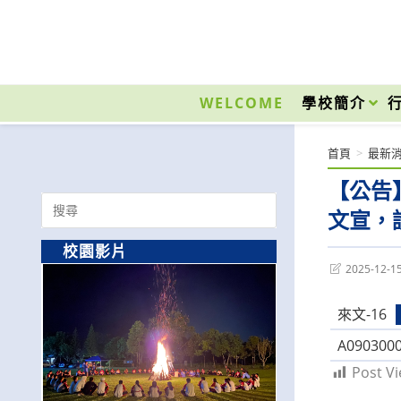
跳
轉
至
國立光復高級商工職業學校 National Kuangfu Commercial and Industrial Vocati
主
要
WELCOME
學校簡介
內
容
首頁
>
最新
【公告
Search
文宣，
for:
校園影片
Post
2025-12-1
last
modified:
來文-16
A0903000
Post Vi