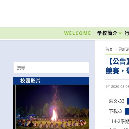
跳
轉
至
國立光復高級商工職業學校 National Kuangfu Commercial and Industrial Vocati
主
要
WELCOME
學校簡介
內
容
首頁
>
最新
【公告
Search
競賽，
for:
校園影片
Post
2026-03-0
last
modified:
來文-33
下載-3
114-2學