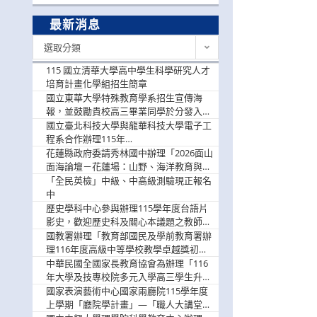
最新消息
最
選取分類
新
消
115 國立清華大學高中學生科學研究人才
息
培育計畫化學組招生簡章
國立東華大學特殊教育學系招生宣傳海
報，並鼓勵貴校高三畢業同學於分發入學
階段踴躍選填。
國立臺北科技大學與龍華科技大學電子工
程系合作辦理115年
「115.08.10~08.12「AI賦能應用於智慧半
花蓮縣政府委請秀林國中辦理「2026面山
導體研習營」，歡迎學生踴躍報名參加
面海論壇－花蓮場：山野、海洋教育與戶
外安全實務課程」，歡迎踴躍報名參加
「全民英檢」中級、中高級測驗現正報名
中
歷史學科中心參與辦理115學年度台語片
影史，歡迎歷史科及關心本議題之教師踴
躍報名參加
國教署辦理「教育部國民及學前教育署辦
理116年度高級中等學校教學卓越獎初選
實施計畫」，鼓勵教師踴躍報名
中華民國全國家長教育協會為辦理「116
年大學及技專校院多元入學高三學生升學
輔導家長說明會」
國家表演藝術中心國家兩廳院115學年度
上學期「廳院學計畫」—「職人大講堂」