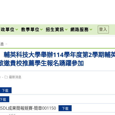
onal High School
行政單位
教學單位
招生資訊
網路服務
登入
消息
>
】輔英科技大學舉辦114學年度第2學期輔英
敬邀貴校推薦學生報名踴躍參加
Post
3
最新消息
category:
下載
下載
期SDL成果簡報競賽-簡章001150
下載