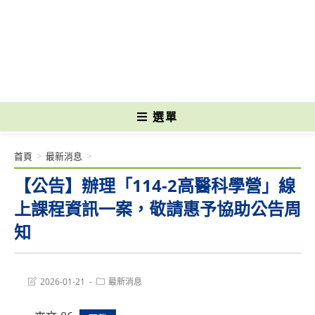
跳
轉
國立光復高級商工職業學校 National Kuangfu Commercial and Industrial
至
Vocational High School
主
要
內
容
選單
首頁
>
最新消息
>
【公告】辦理「114-2高醫科學營」線
上課程資訊一案，敬請惠予協助公告周
知
Post
Post
2026-01-21
最新消息
last
category:
modified: