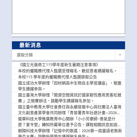
最新消息
最
選取分類
新
消
《國立光復商工115學年度新生暑期注意事項》
息
本校約僱職務代理人甄選受理報名，歡迎意者踴躍報名。
本校115 學年度約僱職務代理人甄選錄取公告
國立成功大學辦理「因材網高中生物自主學習講座」，敬邀
學生踴躍參與。
國立臺灣大學辦理「開源空間資訊於國家韌性應用黑客松競
賽 」之競賽辦法，鼓勵學生踴躍報名參加。
國立臺中教育大學社會責任與永續發展中心與社團法人臺灣
文化創意產業學會共同辦理「青發署青年壯遊計畫─2026臺
中舊城都市建築文化體驗」活動，敬邀學生踴躍報名參加，
龍華科技大學推廣教育中心開辦「小小芳療師~香氣是什
公告周知。
麼？夏令營」轉知所屬單位惠予公告，課程相關訊息如說
明。
朝陽科技大學辦理「記憶中的歌謠：2026第一屆臺語老歌新
聲盃大賽」鼓勵所屬學生踴躍報名參與。