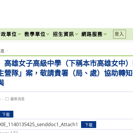
onal High School
行政單位
教學單位
招生資訊
網路服務
登入
消息
>
】高雄女子高級中學（下稱本市高雄女中）辦
生營隊」案，敬請貴署（局、處）協助轉知
與
Post
4
最新消息
category:
下載
0E_1140135425_senddoc1_Attach1
下載