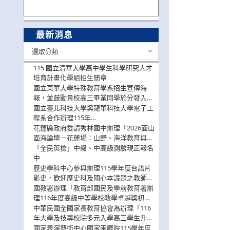
最新消息
最
選取分類
新
消
115 國立清華大學高中學生科學研究人才
息
培育計畫化學組招生簡章
國立東華大學特殊教育學系招生宣傳海
報，並鼓勵貴校高三畢業同學於分發入學
階段踴躍選填。
國立臺北科技大學與龍華科技大學電子工
程系合作辦理115年
「115.08.10~08.12「AI賦能應用於智慧半
花蓮縣政府委請秀林國中辦理「2026面山
導體研習營」，歡迎學生踴躍報名參加
面海論壇－花蓮場：山野、海洋教育與戶
外安全實務課程」，歡迎踴躍報名參加
「全民英檢」中級、中高級測驗現正報名
中
歷史學科中心參與辦理115學年度台語片
影史，歡迎歷史科及關心本議題之教師踴
躍報名參加
國教署辦理「教育部國民及學前教育署辦
理116年度高級中等學校教學卓越獎初選
實施計畫」，鼓勵教師踴躍報名
中華民國全國家長教育協會為辦理「116
年大學及技專校院多元入學高三學生升學
輔導家長說明會」
國家表演藝術中心國家兩廳院115學年度