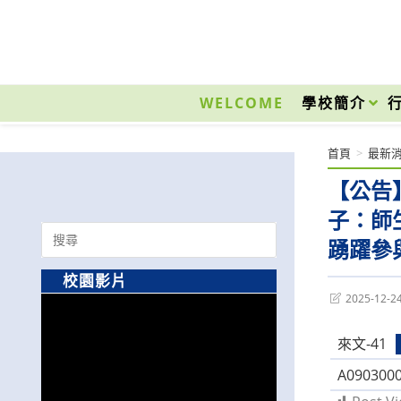
跳
轉
至
國立光復高級商工職業學校 National Kuangfu Commercial and Industrial Vocati
主
要
WELCOME
學校簡介
內
容
首頁
>
最新
【公告
子：師
Search
踴躍參
for:
校園影片
Post
2025-12-2
last
modified:
來文-41
A0903000