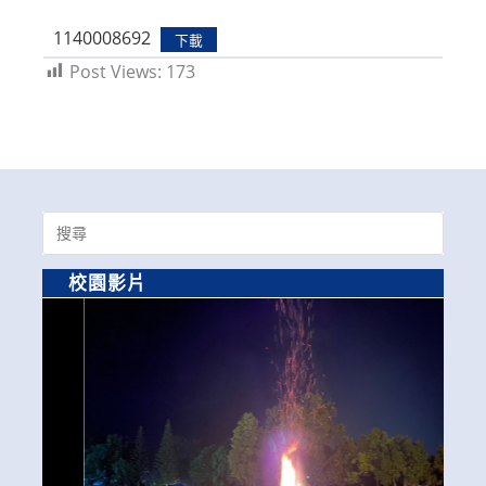
modified:
1140008692
下載
Post Views:
173
Search
for:
校園影片