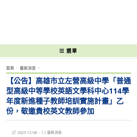
跳
轉
國立光復高級商工職業學校 National Kuangfu Commercial and Industrial
至
Vocational High School
主
要
內
容
選單
首頁
>
最新消息
>
【公告】高雄市立左營高級中學「普通
型高級中等學校英語文學科中心114學
年度新進種子教師培訓實施計畫」乙
份，敬邀貴校英文教師參加
Post
Post
2025-12-08
最新消息
last
category: