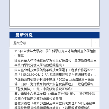
最新消息
最
選取分類
新
消
115 國立清華大學高中學生科學研究人才培育計畫化學組招
息
生簡章
國立東華大學特殊教育學系招生宣傳海報，並鼓勵貴校高三
畢業同學於分發入學階段踴躍選填。
國立臺北科技大學與龍華科技大學電子工程系合作辦理115
年「115.08.10~08.12「AI賦能應用於智慧半導體研習營」，
歡迎學生踴躍報名參加
花蓮縣政府委請秀林國中辦理「2026面山面海論壇－花蓮
場：山野、海洋教育與戶外安全實務課程」，歡迎踴躍報名
參加
「全民英檢」中級、中高級測驗現正報名中
歷史學科中心參與辦理115學年度台語片影史，歡迎歷史科
及關心本議題之教師踴躍報名參加
國教署辦理「教育部國民及學前教育署辦理116年度高級中
等學校教學卓越獎初選實施計畫」，鼓勵教師踴躍報名