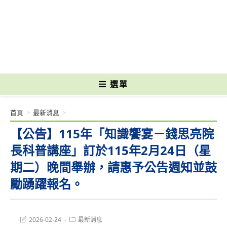
跳
轉
國立光復高級商工職業學校 National Kuangfu Commercial and Industrial
至
Vocational High School
主
要
內
容
選單
首頁
>
最新消息
>
【公告】115年「知識饗宴－錢思亮院
長科普講座」訂於115年2月24日（星
期二）晚間舉辦，請惠予公告週知並鼓
勵踴躍報名。
Post
Post
2026-02-24
最新消息
last
category: