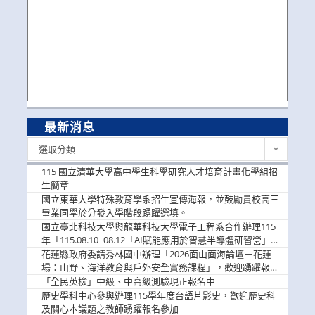
最新消息
最
選取分類
新
消
115 國立清華大學高中學生科學研究人才培育計畫化學組招
息
生簡章
國立東華大學特殊教育學系招生宣傳海報，並鼓勵貴校高三
畢業同學於分發入學階段踴躍選填。
國立臺北科技大學與龍華科技大學電子工程系合作辦理115
年「115.08.10~08.12「AI賦能應用於智慧半導體研習營」，
歡迎學生踴躍報名參加
花蓮縣政府委請秀林國中辦理「2026面山面海論壇－花蓮
場：山野、海洋教育與戶外安全實務課程」，歡迎踴躍報名
參加
「全民英檢」中級、中高級測驗現正報名中
歷史學科中心參與辦理115學年度台語片影史，歡迎歷史科
及關心本議題之教師踴躍報名參加