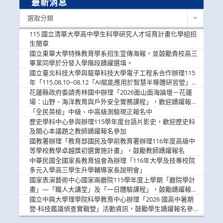
最新消息
最
選取分類
新
消
115 國立清華大學高中學生科學研究人才培育計畫化學組招
息
生簡章
國立東華大學特殊教育學系招生宣傳海報，並鼓勵貴校高三
畢業同學於分發入學階段踴躍選填。
國立臺北科技大學與龍華科技大學電子工程系合作辦理115
年「115.08.10~08.12「AI賦能應用於智慧半導體研習營」，
歡迎學生踴躍報名參加
花蓮縣政府委請秀林國中辦理「2026面山面海論壇－花蓮
場：山野、海洋教育與戶外安全實務課程」，歡迎踴躍報名
參加
「全民英檢」中級、中高級測驗現正報名中
歷史學科中心參與辦理115學年度台語片影史，歡迎歷史科
及關心本議題之教師踴躍報名參加
國教署辦理「教育部國民及學前教育署辦理116年度高級中
等學校教學卓越獎初選實施計畫」，鼓勵教師踴躍報名
中華民國全國家長教育協會為辦理「116年大學及技專校院
多元入學高三學生升學輔導家長說明會」
國家表演藝術中心國家兩廳院115學年度上學期「廳院學計
畫」—「職人大講堂」及「一日體驗課程」，鼓勵踴躍報名
參與。
國立中興大學理學院科學教育中心辦理「2026 國高中暑期
營-科技鑑識偵查實戰營」活動資訊，鼓勵學生踴躍報名參
加。