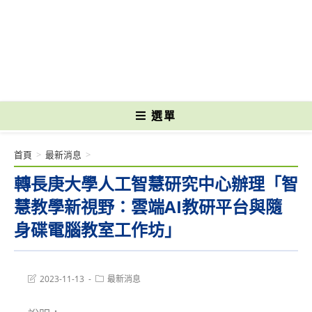
跳
轉
國立光復高級商工職業學校 National Kuangfu Commercial and Industrial
至
Vocational High School
主
要
內
容
選單
首頁
>
最新消息
>
轉長庚大學人工智慧研究中心辦理「智
慧教學新視野：雲端AI教研平台與隨
身碟電腦教室工作坊」
Post
Post
2023-11-13
最新消息
last
category:
modified: