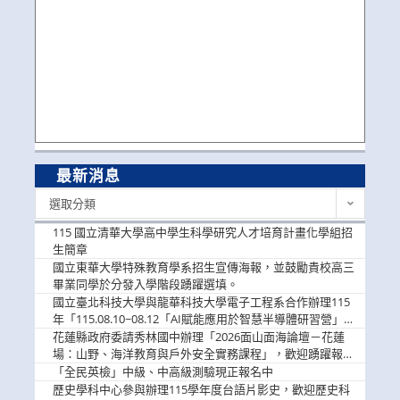
最新消息
最
選取分類
新
消
115 國立清華大學高中學生科學研究人才培育計畫化學組招
息
生簡章
國立東華大學特殊教育學系招生宣傳海報，並鼓勵貴校高三
畢業同學於分發入學階段踴躍選填。
國立臺北科技大學與龍華科技大學電子工程系合作辦理115
年「115.08.10~08.12「AI賦能應用於智慧半導體研習營」，
歡迎學生踴躍報名參加
花蓮縣政府委請秀林國中辦理「2026面山面海論壇－花蓮
場：山野、海洋教育與戶外安全實務課程」，歡迎踴躍報名
參加
「全民英檢」中級、中高級測驗現正報名中
歷史學科中心參與辦理115學年度台語片影史，歡迎歷史科