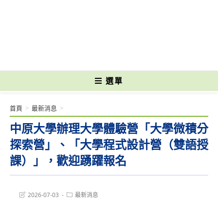
跳
轉
國立光復高級商工職業學校 National Kuangfu Commercial and Industrial
至
Vocational High School
主
要
內
容
選單
首頁
>
最新消息
>
中原大學辦理大學體驗營「大學微積分
探索營」、「大學程式設計營（雙語授
課）」，歡迎踴躍報名
Post
Post
2026-07-03
最新消息
last
category:
modified: