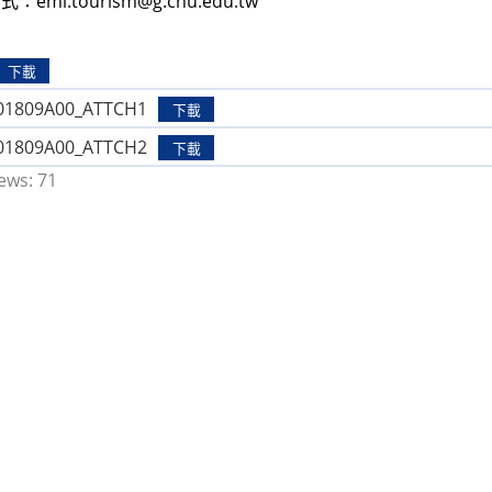
emi.tourism@g.chu.edu.tw
下載
1809A00_ATTCH1
下載
1809A00_ATTCH2
下載
ews:
71