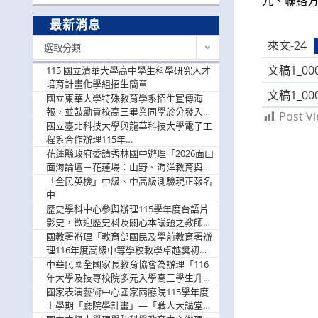
九、聯絡方式：
最新消息
最
來文-24
選取分類
新
消
文稿1_000
115 國立清華大學高中學生科學研究人才
息
培育計畫化學組招生簡章
文稿1_000
國立東華大學特殊教育學系招生宣傳海
報，並鼓勵貴校高三畢業同學於分發入學
Post Vi
階段踴躍選填。
國立臺北科技大學與龍華科技大學電子工
程系合作辦理115年
「115.08.10~08.12「AI賦能應用於智慧半
花蓮縣政府委請秀林國中辦理「2026面山
導體研習營」，歡迎學生踴躍報名參加
面海論壇－花蓮場：山野、海洋教育與戶
外安全實務課程」，歡迎踴躍報名參加
「全民英檢」中級、中高級測驗現正報名
中
歷史學科中心參與辦理115學年度台語片
影史，歡迎歷史科及關心本議題之教師踴
躍報名參加
國教署辦理「教育部國民及學前教育署辦
理116年度高級中等學校教學卓越獎初選
實施計畫」，鼓勵教師踴躍報名
中華民國全國家長教育協會為辦理「116
年大學及技專校院多元入學高三學生升學
輔導家長說明會」
國家表演藝術中心國家兩廳院115學年度
上學期「廳院學計畫」—「職人大講堂」