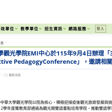
onal High School
行政單位
教學單位
招生資訊
網路服務
登入
消息
>
觀光學院EMI中心於115年9月4日辦理「3rd Ann
ractive PedagogyConference」
Post
7
最新消息
category:
：中華大學觀光學院以院為核心，積極迎接疫後觀光旅遊發展與
12學年度獲教育部通過為觀光類雙語重點培育學院，推動雙語學