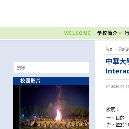
跳
轉
至
國立光復高級商工職業學校 National Kuangfu Commercial and Industrial Vocati
主
要
WELCOME
學校簡介
內
容
首頁
>
最新
中華大學
Search
Inte
for:
校園影片
Post
2026-07-0
last
modified:
說明：
一、目的
力，並於1