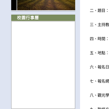
二、題目：EMI 
校園行事曆
三、主持教師
四、時間：11
五、地點：
六、報名日
七、報名
八、觀光學