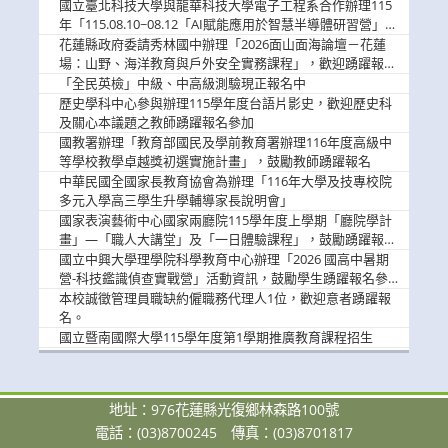
消
國立臺北科技大學與龍華科技大學電子工程系合作辦理115
息
年「115.08.10~08.12「AI賦能應用於智慧半導體研習營」，
歡迎學生踴躍報名參加
花蓮縣政府委請秀林國中辦理「2026面山面海論壇－花蓮
場：山野、海洋教育與戶外安全實務課程」，歡迎踴躍報名
參加
「全民英檢」中級、中高級測驗現正報名中
歷史學科中心參與辦理115學年度台語片影史，歡迎歷史科
及關心本議題之教師踴躍報名參加
國教署辦理「教育部國民及學前教育署辦理116年度高級中
等學校教學卓越獎初選實施計畫」，鼓勵教師踴躍報名
中華民國全國家長教育協會為辦理「116年大學及技專校院
多元入學高三學生升學輔導家長說明會」
國家表演藝術中心國家兩廳院115學年度上學期「廳院學計
畫」—「職人大講堂」及「一日體驗課程」，鼓勵踴躍報名
參與。
國立中興大學理學院科學教育中心辦理「2026 國高中暑期
營-科技鑑識偵查實戰營」活動資訊，鼓勵學生踴躍報名參
加。
本校誠徵管理員職缺約僱職務代理人1位，歡迎意者踴躍報
名。
國立暨南國際大學115學年度第1學期推廣教育課程招生
地址：976花蓮縣光復鄉林森路100號
電話：(03)8700245
傳真：(03)8701817