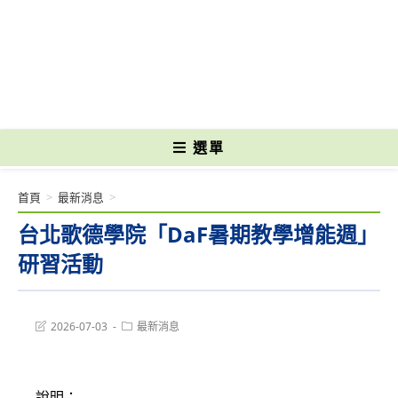
跳
轉
國立光復高級商工職業學校 National Kuangfu Commercial and Industrial
至
Vocational High School
主
要
內
容
選單
首頁
>
最新消息
>
台北歌德學院「DaF暑期教學增能週」
研習活動
Post
Post
2026-07-03
最新消息
last
category:
modified:
說明：