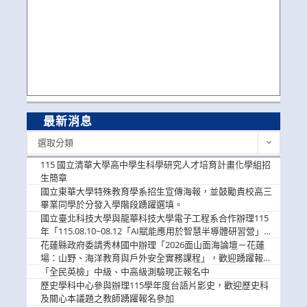
最新消息
最
選取分類
新
消
115 國立清華大學高中學生科學研究人才培育計畫化學組招
息
生簡章
國立東華大學特殊教育學系招生宣傳海報，並鼓勵貴校高三
畢業同學於分發入學階段踴躍選填。
國立臺北科技大學與龍華科技大學電子工程系合作辦理115
年「115.08.10~08.12「AI賦能應用於智慧半導體研習營」，
歡迎學生踴躍報名參加
花蓮縣政府委請秀林國中辦理「2026面山面海論壇－花蓮
場：山野、海洋教育與戶外安全實務課程」，歡迎踴躍報名
參加
「全民英檢」中級、中高級測驗現正報名中
歷史學科中心參與辦理115學年度台語片影史，歡迎歷史科
及關心本議題之教師踴躍報名參加