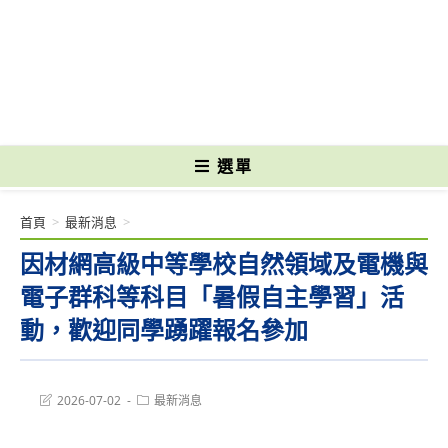
跳
轉
國立光復高級商工職業學校 National Kuangfu Commercial and Industrial
至
Vocational High School
主
要
內
容
選單
首頁
>
最新消息
>
因材網高級中等學校自然領域及電機與
電子群科等科目「暑假自主學習」活
動，歡迎同學踴躍報名參加
Post
Post
2026-07-02
最新消息
last
category:
modified: