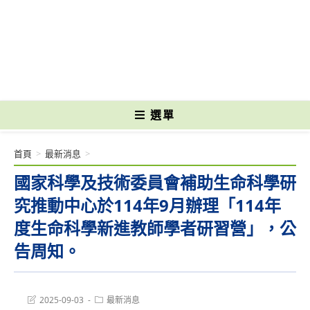
跳
轉
國立光復高級商工職業學校 National Kuangfu Commercial and Industrial
至
Vocational High School
主
要
內
容
選單
首頁
>
最新消息
>
國家科學及技術委員會補助生命科學研
究推動中心於114年9月辦理「114年
度生命科學新進教師學者研習營」，公
告周知。
Post
Post
2025-09-03
最新消息
last
category: