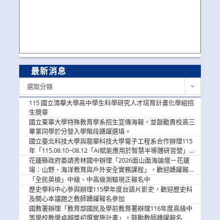
最新消息
最
選取分類
新
消
115 國立清華大學高中學生科學研究人才培育計畫化學組招
息
生簡章
國立東華大學特殊教育學系招生宣傳海報，並鼓勵貴校高三
畢業同學於分發入學階段踴躍選填。
國立臺北科技大學與龍華科技大學電子工程系合作辦理115
年「115.08.10~08.12「AI賦能應用於智慧半導體研習營」，
歡迎學生踴躍報名參加
花蓮縣政府委請秀林國中辦理「2026面山面海論壇－花蓮
場：山野、海洋教育與戶外安全實務課程」，歡迎踴躍報名
參加
「全民英檢」中級、中高級測驗現正報名中
歷史學科中心參與辦理115學年度台語片影史，歡迎歷史科
及關心本議題之教師踴躍報名參加
國教署辦理「教育部國民及學前教育署辦理116年度高級中
等學校教學卓越獎初選實施計畫」，鼓勵教師踴躍報名