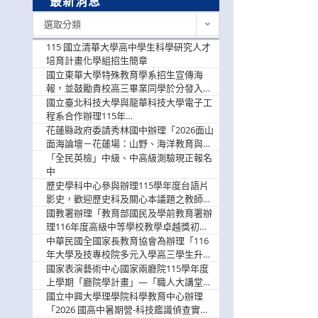
最新消息
最
選取分類
新
消
115 國立清華大學高中學生科學研究人才
息
培育計畫化學組招生簡章
國立東華大學特殊教育學系招生宣傳海
報，並鼓勵貴校高三畢業同學於分發入學
階段踴躍選填。
國立臺北科技大學與龍華科技大學電子工
程系合作辦理115年
「115.08.10~08.12「AI賦能應用於智慧半
花蓮縣政府委請秀林國中辦理「2026面山
導體研習營」，歡迎學生踴躍報名參加
面海論壇－花蓮場：山野、海洋教育與戶
外安全實務課程」，歡迎踴躍報名參加
「全民英檢」中級、中高級測驗現正報名
中
歷史學科中心參與辦理115學年度台語片
影史，歡迎歷史科及關心本議題之教師踴
躍報名參加
國教署辦理「教育部國民及學前教育署辦
理116年度高級中等學校教學卓越獎初選
實施計畫」，鼓勵教師踴躍報名
中華民國全國家長教育協會為辦理「116
年大學及技專校院多元入學高三學生升學
輔導家長說明會」
國家表演藝術中心國家兩廳院115學年度
上學期「廳院學計畫」—「職人大講堂」
及「一日體驗課程」，鼓勵踴躍報名參
國立中興大學理學院科學教育中心辦理
與。
「2026 國高中暑期營-科技鑑識偵查實戰