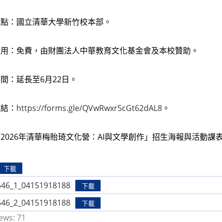
地點：國立清華大學新竹校本部。
費用：免費，由財團法人中華教育文化基金會及本校贊助。
間：延長至6月22日。
連結：
https://forms.gle/QVwRwxr5cGt62dAL8
。
2026年清華梅貽琦文化營：AI與文學創作」招生海報與活動課
下載
546_1_04151918188
下載
546_2_04151918188
下載
ews:
71