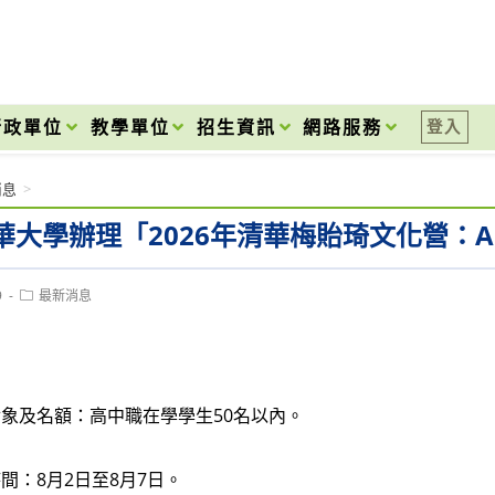
onal High School
行政單位
教學單位
招生資訊
網路服務
登入
消息
>
華大學辦理「2026年清華梅貽琦文化營：
Post
9
最新消息
category:
象及名額：高中職在學學生50名以內。
間：8月2日至8月7日。