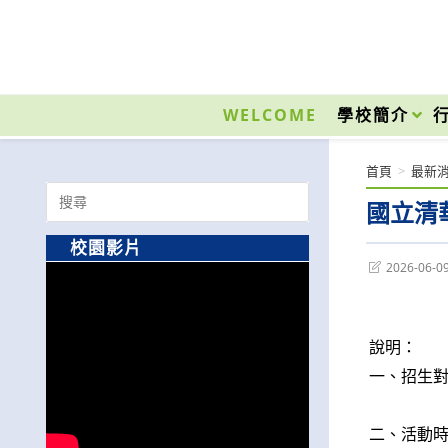
跳
轉
至
國立光復高級商工職業學校 National Kuangfu Commercial and Industrial Vocati
主
要
WELCOME
學校簡介
內
容
首頁
>
最新
Search
國立清
for:
校園影片
Post
2026-06-0
last
modified:
說明：
一、招生對
二、活動時