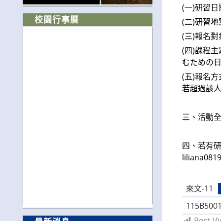
(一)研習日
校園行事曆
(二)研習
(三)報名
(四)課程
むための
(五)報名
若超過該
三、活動全
四、若有研
liliana08
來文-11
115B500
Post Vi