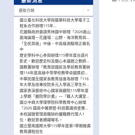
最新消息
最
選取分類
新
消
國立臺北科技大學與龍華科技大學電子工
息
程系合作辦理115年
「115.08.10~08.12「AI賦能應用於智慧半
花蓮縣政府委請秀林國中辦理「2026面山
導體研習營」，歡迎學生踴躍報名參加
面海論壇－花蓮場：山野、海洋教育與戶
外安全實務課程」，歡迎踴躍報名參加
「全民英檢」中級、中高級測驗現正報名
中
歷史學科中心參與辦理115學年度台語片
影史，歡迎歷史科及關心本議題之教師踴
躍報名參加
國教署辦理「教育部國民及學前教育署辦
理116年度高級中等學校教學卓越獎初選
實施計畫」，鼓勵教師踴躍報名
中華民國全國家長教育協會為辦理「116
年大學及技專校院多元入學高三學生升學
輔導家長說明會」
國家表演藝術中心國家兩廳院115學年度
上學期「廳院學計畫」—「職人大講堂」
及「一日體驗課程」，鼓勵踴躍報名參
國立中興大學理學院科學教育中心辦理
與。
「2026 國高中暑期營-科技鑑識偵查實戰
營」活動資訊，鼓勵學生踴躍報名參加。
本校誠徵管理員職缺約僱職務代理人1
位，歡迎意者踴躍報名。
國立暨南國際大學115學年度第1學期推廣
教育課程招生