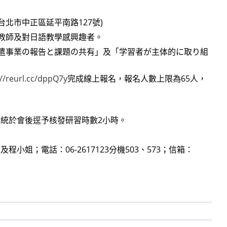
台北市中正區延平南路127號)
課教師及對日語教學感興趣者。
派遣事業の報告と課題の共有」及「学習者が主体的に取り組
://reurl.cc/dppQ7y
完成線上報名，報名人數上限為65人，
統於會後逕予核發研習時數2小時。
；電話：06-2617123分機503、573；信箱：