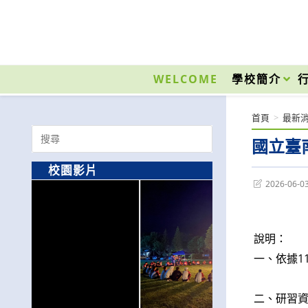
跳
轉
至
國立光復高級商工職業學校 National Kuangfu Commercial and Industrial Vocati
主
要
WELCOME
學校簡介
內
容
首頁
>
最新
Search
國立臺
for:
校園影片
Post
2026-06-0
last
modified:
說明：
一、依據1
二、研習資