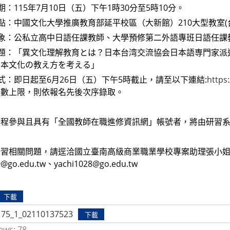
期：115年7月10日（五）下午1時30分至5時10分。
地點：中國文化大學推廣教育部延平校區（大新館）210大型教室(
對象：公私立高中日語任課教師、大學預修第二外語專班日語任
主題：「異文化理解教育とは？日本台湾交流協会日本語専門家
日本文化の教え方を考える」
方式：即日起至6月26日（五）下午5時截止，請至以下連結:
https
人數上限，則依報名先後次序錄取。
程參與且具有「全國教師在職進修資訊網」帳號者，將由研習系
習相關問題，請逕洽國立臺南高級商業職業學校專案助理張小姐及程小姐
19@go.edu.tw、yachi1028@go.edu.tw
下載
175_1_02110137523
下載
ews:
78