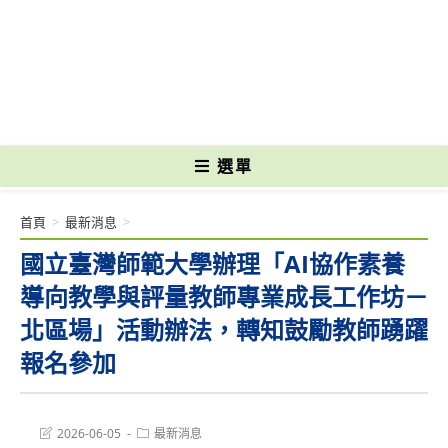
跳
轉
國立光復高級商工職業學校 National Kuangfu Commercial and Industrial
至
Vocational High School
主
要
內
容
選單
首頁
>
最新消息
>
國立臺灣師範大學辦理「AI協作素養
導向教學與評量教師專業成長工作坊－
北區場」活動辦法，轉知鼓勵教師踴躍
報名參加
Post
Post
2026-06-05
最新消息
last
category: