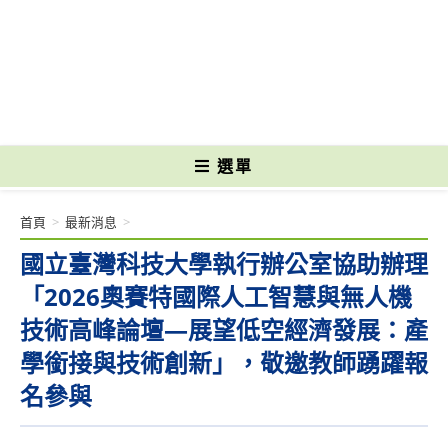
跳
轉
國立光復高級商工職業學校 National Kuangfu Commercial and Industrial
至
Vocational High School
主
要
內
容
選單
首頁
>
最新消息
>
國立臺灣科技大學執行辦公室協助辦理
「2026奧賽特國際人工智慧與無人機
技術高峰論壇—展望低空經濟發展：產
學銜接與技術創新」，敬邀教師踴躍報
名參與