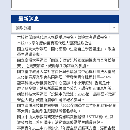
最新消息
最
選取分類
新
消
本校約僱職務代理人甄選受理報名，歡迎意者踴躍報名。
息
本校115 學年度約僱職務代理人甄選錄取公告
國立成功大學辦理「因材網高中生物自主學習講座」，敬邀
學生踴躍參與。
國立臺灣大學辦理「開源空間資訊於國家韌性應用黑客松競
賽 」之競賽辦法，鼓勵學生踴躍報名參加。
國立臺中教育大學社會責任與永續發展中心與社團法人臺灣
文化創意產業學會共同辦理「青發署青年壯遊計畫─2026臺
中舊城都市建築文化體驗」活動，敬邀學生踴躍報名參加，
龍華科技大學推廣教育中心開辦「小小芳療師~香氣是什
公告周知。
麼？夏令營」轉知所屬單位惠予公告，課程相關訊息如說
明。
朝陽科技大學辦理「記憶中的歌謠：2026第一屆臺語老歌新
聲盃大賽」鼓勵所屬學生踴躍報名參與。
國立海洋科技博物館辦理「2026全國學生遙控帆船STEAM創
客大賽」鼓勵學生踴躍組隊報名參加。
國立中山大學教育研究所楊淑晴教授辦理「STEM高中生職
涯發展線上系列講座」活動資訊鼓勵學生踴躍參與。
臺南青年志工中心舉辦之「年度主題式服務方案：漫遊古都