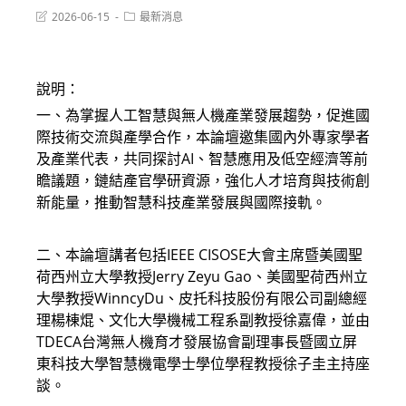
Post
Post
2026-06-15
最新消息
last
category:
modified:
說明：
一、為掌握人工智慧與無人機產業發展趨勢，促進國
際技術交流與產學合作，本論壇邀集國內外專家學者
及產業代表，共同探討AI、智慧應用及低空經濟等前
瞻議題，鏈結產官學研資源，強化人才培育與技術創
新能量，推動智慧科技產業發展與國際接軌。
二、本論壇講者包括IEEE CISOSE大會主席暨美國聖
荷西州立大學教授Jerry Zeyu Gao、美國聖荷西州立
大學教授WinncyDu、皮托科技股份有限公司副總經
理楊棟焜、文化大學機械工程系副教授徐嘉偉，並由
TDECA台灣無人機育才發展協會副理事長暨國立屏
東科技大學智慧機電學士學位學程教授徐子圭主持座
談。