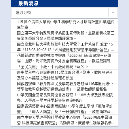
最新消息
最
選取分類
新
消
115 國立清華大學高中學生科學研究人才培育計畫化學組招
息
生簡章
國立東華大學特殊教育學系招生宣傳海報，並鼓勵貴校高三
畢業同學於分發入學階段踴躍選填。
國立臺北科技大學與龍華科技大學電子工程系合作辦理115
年「115.08.10~08.12「AI賦能應用於智慧半導體研習營」，
歡迎學生踴躍報名參加
花蓮縣政府委請秀林國中辦理「2026面山面海論壇－花蓮
場：山野、海洋教育與戶外安全實務課程」，歡迎踴躍報名
參加
「全民英檢」中級、中高級測驗現正報名中
歷史學科中心參與辦理115學年度台語片影史，歡迎歷史科
及關心本議題之教師踴躍報名參加
國教署辦理「教育部國民及學前教育署辦理116年度高級中
等學校教學卓越獎初選實施計畫」，鼓勵教師踴躍報名
中華民國全國家長教育協會為辦理「116年大學及技專校院
多元入學高三學生升學輔導家長說明會」
國家表演藝術中心國家兩廳院115學年度上學期「廳院學計
畫」—「職人大講堂」及「一日體驗課程」，鼓勵踴躍報名
參與。
國立中興大學理學院科學教育中心辦理「2026 國高中暑期
營-科技鑑識偵查實戰營」活動資訊，鼓勵學生踴躍報名參
加。