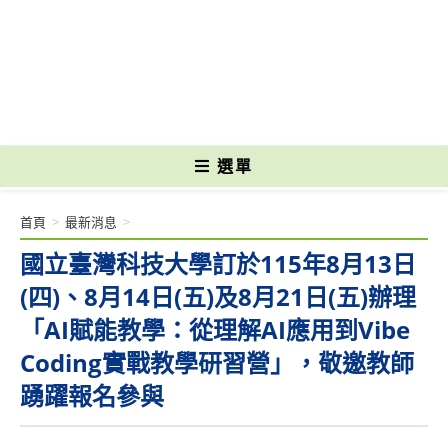
跳
轉
國立光復高級商工職業學校 National Kuangfu Commercial and Industrial
至
Vocational High School
主
要
內
容
選單
首頁
>
最新消息
>
國立臺灣科技大學訂於115年8月13日
(四)、8月14日(五)及8月21日(五)辦理
「AI賦能教學：從理解AI應用到Vibe
Coding實戰教學研習營」，敬邀教師
踴躍報名參與