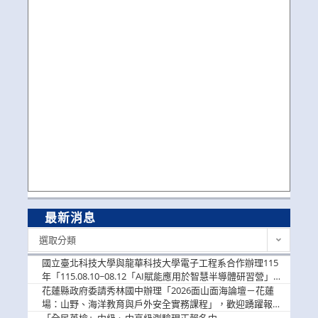
最新消息
最
選取分類
新
消
國立臺北科技大學與龍華科技大學電子工程系合作辦理115
息
年「115.08.10~08.12「AI賦能應用於智慧半導體研習營」，
歡迎學生踴躍報名參加
花蓮縣政府委請秀林國中辦理「2026面山面海論壇－花蓮
場：山野、海洋教育與戶外安全實務課程」，歡迎踴躍報名
參加
「全民英檢」中級、中高級測驗現正報名中