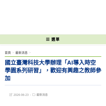
跳
轉
國立光復高級商工職業學校 National Kuangfu Commercial and Industrial
至
Vocational High School
主
要
內
容
選單
首頁
>
最新消息
>
國立臺灣科技大學辦理「AI導入時空
學園系列研習」，歡迎有興趣之教師參
加
Post
Post
2026-06-23
最新消息
last
category:
modified: