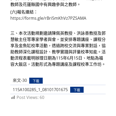
教師及花蓮縣國中有興趣參與之教師。
(六)報名連結：
https://forms.gle/rBri5mKhVz7PZSAMA
三、本次活動規劃邀請陳佩英教授、洪詠善教授及郭
慧敏主任等專家學者與會，並安排專題講座、課程分
享及金魚缸校準活動，透過跨校交流與專業對話，協
助教師深化課程設計、教學實踐與評量校準知能。活
動流程表載明辦理日期為115年6月15日、地點為福
容大飯店，活動形式為專題講座及課程校準工作坊。
來文-30
下載
115A100285_1_08101701675
下載
Post Views:
60