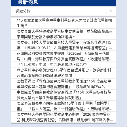
最新消息
最
選取分類
新
消
115 國立清華大學高中學生科學研究人才培育計畫化學組招
息
生簡章
國立東華大學特殊教育學系招生宣傳海報，並鼓勵貴校高三
畢業同學於分發入學階段踴躍選填。
國立臺北科技大學與龍華科技大學電子工程系合作辦理115
年「115.08.10~08.12「AI賦能應用於智慧半導體研習營」，
歡迎學生踴躍報名參加
花蓮縣政府委請秀林國中辦理「2026面山面海論壇－花蓮
場：山野、海洋教育與戶外安全實務課程」，歡迎踴躍報名
參加
「全民英檢」中級、中高級測驗現正報名中
歷史學科中心參與辦理115學年度台語片影史，歡迎歷史科
及關心本議題之教師踴躍報名參加
國教署辦理「教育部國民及學前教育署辦理116年度高級中
等學校教學卓越獎初選實施計畫」，鼓勵教師踴躍報名
中華民國全國家長教育協會為辦理「116年大學及技專校院
多元入學高三學生升學輔導家長說明會」
國家表演藝術中心國家兩廳院115學年度上學期「廳院學計
畫」—「職人大講堂」及「一日體驗課程」，鼓勵踴躍報名
參與。
國立中興大學理學院科學教育中心辦理「2026 國高中暑期
營-科技鑑識偵查實戰營」活動資訊，鼓勵學生踴躍報名參
加。