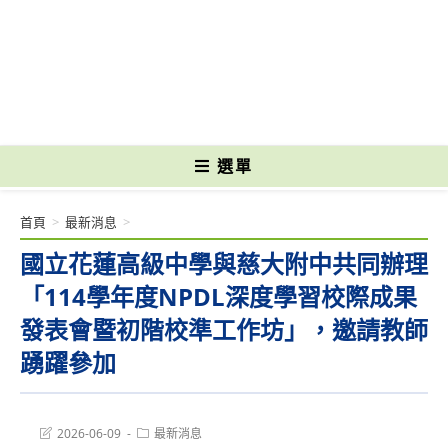
跳
轉
國立光復高級商工職業學校 National Kuangfu Commercial and Industrial
至
Vocational High School
主
要
內
容
選單
首頁
>
最新消息
>
國立花蓮高級中學與慈大附中共同辦理
「114學年度NPDL深度學習校際成果
發表會暨初階校準工作坊」，邀請教師
踴躍參加
Post
Post
2026-06-09
最新消息
last
category: