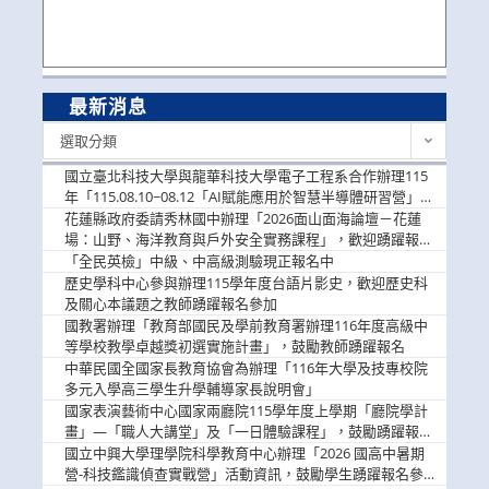
最新消息
最
選取分類
新
消
國立臺北科技大學與龍華科技大學電子工程系合作辦理115
息
年「115.08.10~08.12「AI賦能應用於智慧半導體研習營」，
歡迎學生踴躍報名參加
花蓮縣政府委請秀林國中辦理「2026面山面海論壇－花蓮
場：山野、海洋教育與戶外安全實務課程」，歡迎踴躍報名
參加
「全民英檢」中級、中高級測驗現正報名中
歷史學科中心參與辦理115學年度台語片影史，歡迎歷史科
及關心本議題之教師踴躍報名參加
國教署辦理「教育部國民及學前教育署辦理116年度高級中
等學校教學卓越獎初選實施計畫」，鼓勵教師踴躍報名
中華民國全國家長教育協會為辦理「116年大學及技專校院
多元入學高三學生升學輔導家長說明會」
國家表演藝術中心國家兩廳院115學年度上學期「廳院學計
畫」—「職人大講堂」及「一日體驗課程」，鼓勵踴躍報名
參與。
國立中興大學理學院科學教育中心辦理「2026 國高中暑期
營-科技鑑識偵查實戰營」活動資訊，鼓勵學生踴躍報名參