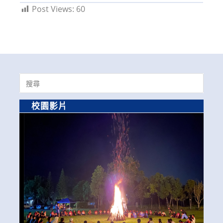
Post Views:
60
Search
for:
校園影片