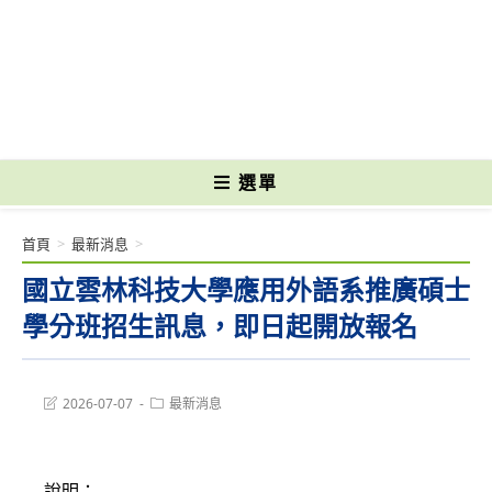
跳
轉
國立光復高級商工職業學校 National Kuangfu Commercial and Industrial
至
Vocational High School
主
要
內
容
選單
首頁
>
最新消息
>
國立雲林科技大學應用外語系推廣碩士
學分班招生訊息，即日起開放報名
Post
Post
2026-07-07
最新消息
last
category:
modified:
說明：