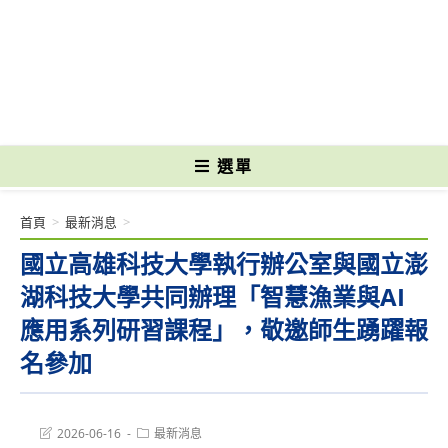
跳
轉
國立光復高級商工職業學校 National Kuangfu Commercial and Industrial
至
Vocational High School
主
要
內
容
選單
首頁
>
最新消息
>
國立高雄科技大學執行辦公室與國立澎
湖科技大學共同辦理「智慧漁業與AI
應用系列研習課程」，敬邀師生踴躍報
名參加
Post
Post
2026-06-16
最新消息
last
category: