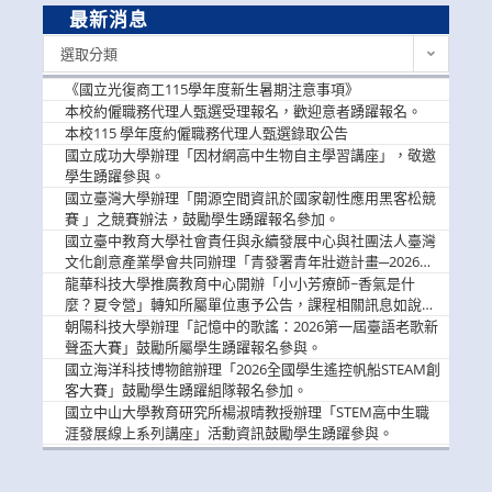
最新消息
最
選取分類
新
消
《國立光復商工115學年度新生暑期注意事項》
息
本校約僱職務代理人甄選受理報名，歡迎意者踴躍報名。
本校115 學年度約僱職務代理人甄選錄取公告
國立成功大學辦理「因材網高中生物自主學習講座」，敬邀
學生踴躍參與。
國立臺灣大學辦理「開源空間資訊於國家韌性應用黑客松競
賽 」之競賽辦法，鼓勵學生踴躍報名參加。
國立臺中教育大學社會責任與永續發展中心與社團法人臺灣
文化創意產業學會共同辦理「青發署青年壯遊計畫─2026臺
中舊城都市建築文化體驗」活動，敬邀學生踴躍報名參加，
龍華科技大學推廣教育中心開辦「小小芳療師~香氣是什
公告周知。
麼？夏令營」轉知所屬單位惠予公告，課程相關訊息如說
明。
朝陽科技大學辦理「記憶中的歌謠：2026第一屆臺語老歌新
聲盃大賽」鼓勵所屬學生踴躍報名參與。
國立海洋科技博物館辦理「2026全國學生遙控帆船STEAM創
客大賽」鼓勵學生踴躍組隊報名參加。
國立中山大學教育研究所楊淑晴教授辦理「STEM高中生職
涯發展線上系列講座」活動資訊鼓勵學生踴躍參與。