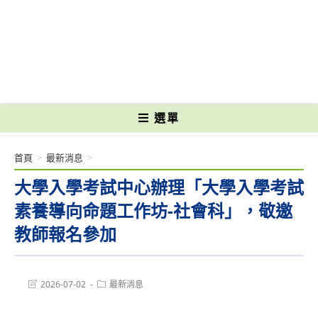
跳
轉
國立光復高級商工職業學校 National Kuangfu Commercial and Industrial
至
Vocational High School
主
要
內
容
選單
首頁
>
最新消息
>
大學入學考試中心辦理「大學入學考試
素養導向命題工作坊-社會科」，敬邀
教師報名參加
Post
Post
2026-07-02
最新消息
last
category:
modified: