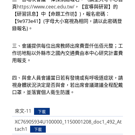
頁
https://www.ceec.edu.tw/
，【宣導與研習】的
【研習訊息】中【命題工作坊】)，報名密碼：
【9e973e41】(字母大小寫視為相同，請以此密碼登
錄報名)。
三、會議提供每位出席教師出席費壹仟伍佰元整；工
作坊地點以外縣市之國內交通費由本中心研究計畫費
用報支。
四、與會人員會議當日若有發燒或有呼吸道症狀，請
視身體狀況決定是否與會，若出席會議建議全程配戴
口罩，並落實個人衛生防護。
來文-11
下載
XC76905934U100000_1150001208_doc1_492_At
tach1
下載