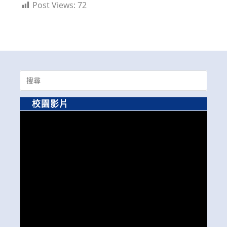
Post Views:
72
Search
for:
校園影片