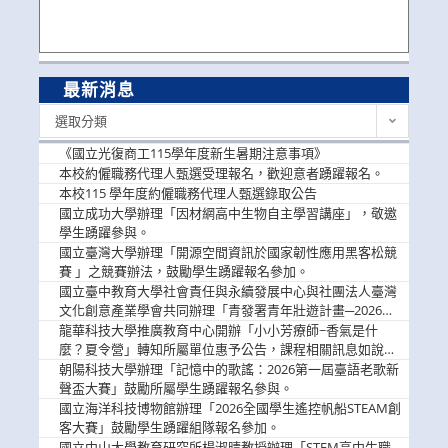
最新消息
最
選取分類
新
消
《國立光復商工115學年度新生暑期注意事項》
息
本校約僱職務代理人甄選受理報名，歡迎意者踴躍報名。
本校115 學年度約僱職務代理人甄選錄取公告
國立成功大學辦理「因材網高中生物自主學習講座」，敬邀
學生踴躍參與。
國立臺灣大學辦理「開源空間資訊於國家韌性應用黑客松競
賽 」之競賽辦法，鼓勵學生踴躍報名參加。
國立臺中教育大學社會責任與永續發展中心與社團法人臺灣
文化創意產業學會共同辦理「青發署青年壯遊計畫─2026臺
中舊城都市建築文化體驗」活動，敬邀學生踴躍報名參加，
龍華科技大學推廣教育中心開辦「小小芳療師~香氣是什
公告周知。
麼？夏令營」轉知所屬單位惠予公告，課程相關訊息如說
明。
朝陽科技大學辦理「記憶中的歌謠：2026第一屆臺語老歌新
聲盃大賽」鼓勵所屬學生踴躍報名參與。
國立海洋科技博物館辦理「2026全國學生遙控帆船STEAM創
客大賽」鼓勵學生踴躍組隊報名參加。
國立中山大學教育研究所楊淑晴教授辦理「STEM高中生職