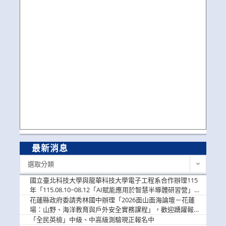
最新消息
最
選取分類
新
消
國立臺北科技大學與龍華科技大學電子工程系合作辦理115
息
年「115.08.10~08.12「AI賦能應用於智慧半導體研習營」，
歡迎學生踴躍報名參加
花蓮縣政府委請秀林國中辦理「2026面山面海論壇－花蓮
場：山野、海洋教育與戶外安全實務課程」，歡迎踴躍報名
參加
「全民英檢」中級、中高級測驗現正報名中