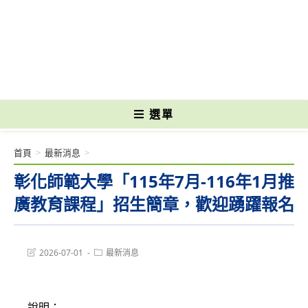
跳
轉
國立光復高級商工職業學校 National Kuangfu Commercial and Industrial
至
Vocational High School
主
要
內
容
選單
首頁
>
最新消息
>
彰化師範大學「115年7月-116年1月推
廣教育課程」招生簡章，歡迎踴躍報名
Post
Post
2026-07-01
最新消息
last
category:
modified:
說明：