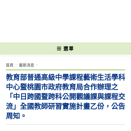
跳
轉
國立光復高級商工職業學校 National Kuangfu Commercial and Industrial
至
Vocational High School
主
要
內
容
選單
首頁
>
最新消息
>
教育部普通高級中學課程藝術生活學科
中心暨桃園市政府教育局合作辦理之
「中日跨國暨跨科公開觀議課與課程交
流」全國教師研習實施計畫乙份，公告
周知。