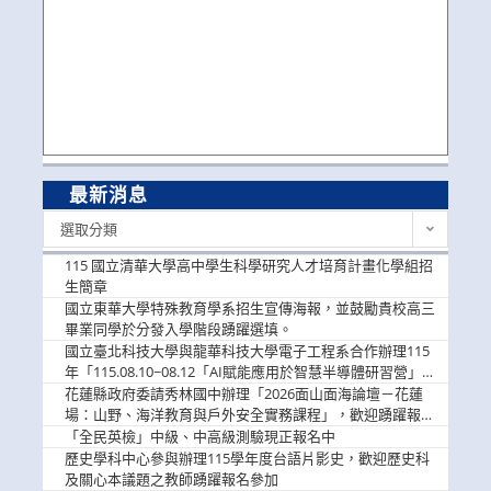
最新消息
最
選取分類
新
消
115 國立清華大學高中學生科學研究人才培育計畫化學組招
息
生簡章
國立東華大學特殊教育學系招生宣傳海報，並鼓勵貴校高三
畢業同學於分發入學階段踴躍選填。
國立臺北科技大學與龍華科技大學電子工程系合作辦理115
年「115.08.10~08.12「AI賦能應用於智慧半導體研習營」，
歡迎學生踴躍報名參加
花蓮縣政府委請秀林國中辦理「2026面山面海論壇－花蓮
場：山野、海洋教育與戶外安全實務課程」，歡迎踴躍報名
參加
「全民英檢」中級、中高級測驗現正報名中
歷史學科中心參與辦理115學年度台語片影史，歡迎歷史科
及關心本議題之教師踴躍報名參加