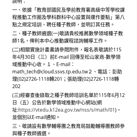
說明：
一、依據「教育部國民及學前教育署高級中等學校課
程推動工作圈及學科群科中心設置與運作要點」第八
點之規定培訓、聘任種子教師，並明訂其任務。
二、種子教師遴選(一)敬請貴校推薦數學領域種子教
師1名，俾利本中心推動課程諮詢輔導工作。
(二)相關實施計畫書請參閱附件，報名表敬請於115
年4月30日（三）前E-mail 回傳至松山家商-數學領
域推動中心收。１、E-mail：
math_tech@cloud.ssvs.tp.edu.tw２、電話：彭助
理(02)2726-1118轉201；張助理(02)2726-1118轉
202
(三)經審查後錄取之種子教師培訓名單於115年6月12
日（五）公告於數學領域推動中心網站(網
址:
https://vtedu.k12ea.gov.tw/nss/s/math/01
)，
並個別以E-mail通知。
三、敬請設有數學輔導團之教育局鼓勵輔導團教師參
與種子教師遴選。