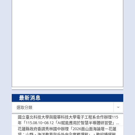
最新消息
最
選取分類
新
消
國立臺北科技大學與龍華科技大學電子工程系合作辦理115
息
年「115.08.10~08.12「AI賦能應用於智慧半導體研習營」，
歡迎學生踴躍報名參加
花蓮縣政府委請秀林國中辦理「2026面山面海論壇－花蓮
場：山野、海洋教育與戶外安全實務課程」，歡迎踴躍報名