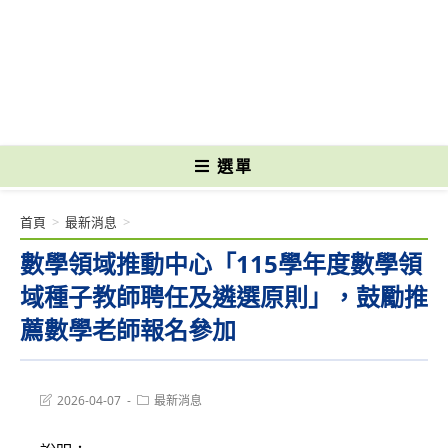
跳
轉
國立光復高級商工職業學校 National Kuangfu Commercial and Industrial
至
Vocational High School
主
要
內
容
選單
首頁
>
最新消息
>
數學領域推動中心「115學年度數學領
域種子教師聘任及遴選原則」，鼓勵推
薦數學老師報名參加
Post
Post
2026-04-07
最新消息
last
category:
modified: