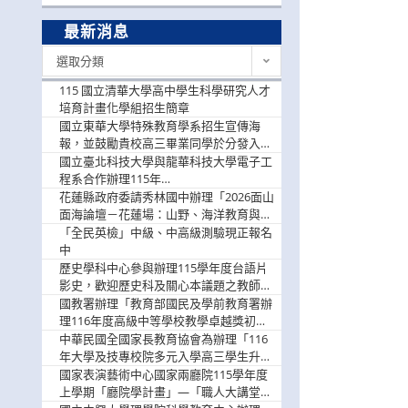
最新消息
最
選取分類
新
消
115 國立清華大學高中學生科學研究人才
息
培育計畫化學組招生簡章
國立東華大學特殊教育學系招生宣傳海
報，並鼓勵貴校高三畢業同學於分發入學
階段踴躍選填。
國立臺北科技大學與龍華科技大學電子工
程系合作辦理115年
「115.08.10~08.12「AI賦能應用於智慧半
花蓮縣政府委請秀林國中辦理「2026面山
導體研習營」，歡迎學生踴躍報名參加
面海論壇－花蓮場：山野、海洋教育與戶
外安全實務課程」，歡迎踴躍報名參加
「全民英檢」中級、中高級測驗現正報名
中
歷史學科中心參與辦理115學年度台語片
影史，歡迎歷史科及關心本議題之教師踴
躍報名參加
國教署辦理「教育部國民及學前教育署辦
理116年度高級中等學校教學卓越獎初選
實施計畫」，鼓勵教師踴躍報名
中華民國全國家長教育協會為辦理「116
年大學及技專校院多元入學高三學生升學
輔導家長說明會」
國家表演藝術中心國家兩廳院115學年度
上學期「廳院學計畫」—「職人大講堂」