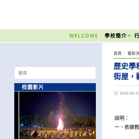
跳
轉
至
國立光復高級商工職業學校 National Kuangfu Commercial and Industrial Vocati
主
要
WELCOME
學校簡介
內
容
首頁
>
最新
歷史學
Search
街屋，
for:
校園影片
Post
2026-06-1
last
modified:
說明：
一、依據教