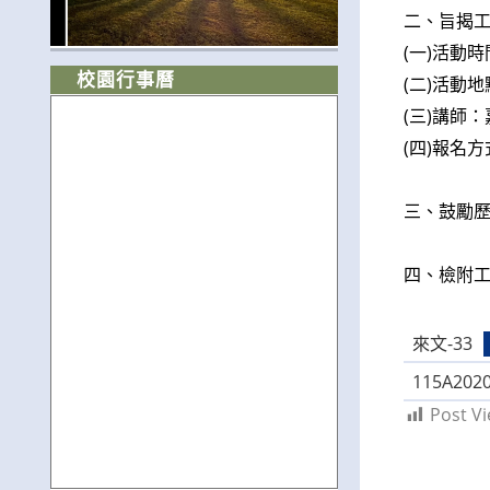
二、旨揭
(一)活動時
校園行事曆
(二)活動
(三)講師
(四)報名
三、鼓勵
四、檢附工
來文-33
115A202
Post Vi