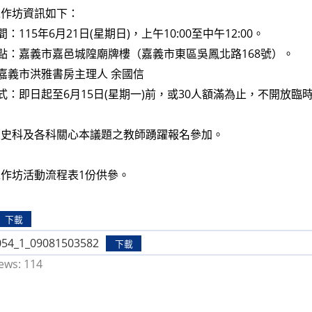
工作坊資訊如下：
間：115年6月21日(星期日)，上午10:00至中午12:00。
地點：嘉義市嘉邑城隍廟牌樓（嘉義市東區吳鳳北路168號）。
：嘉義市洪雅書房主理人 余國信
方式：即日起至6月15日(星期一)前，或30人額滿為止，不開放臨
歷史科及各科關心本議題之教師踴躍報名參加。
作坊活動流程表1份供參。
下載
054_1_09081503582
下載
ews:
114