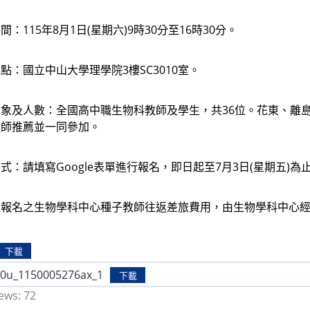
：115年8月1日(星期六)9時30分至16時30分。
點：國立中山大學理學院3樓SC3010室。
象及人數：全國高中職生物科教師及學生，共36位。花東、離島
教師推薦並一同參加。
式：請填寫Google表單進行報名，即日起至7月3日(星期五)為
位報名之生物學科中心種子教師往返差旅費用，由生物學科中心
下載
0u_1150005276ax_1
下載
ews:
72