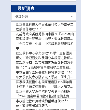
最新消息
最
選取分類
新
消
國立臺北科技大學與龍華科技大學電子工
息
程系合作辦理115年
「115.08.10~08.12「AI賦能應用於智慧半
花蓮縣政府委請秀林國中辦理「2026面山
導體研習營」，歡迎學生踴躍報名參加
面海論壇－花蓮場：山野、海洋教育與戶
外安全實務課程」，歡迎踴躍報名參加
「全民英檢」中級、中高級測驗現正報名
中
歷史學科中心參與辦理115學年度台語片
影史，歡迎歷史科及關心本議題之教師踴
躍報名參加
國教署辦理「教育部國民及學前教育署辦
理116年度高級中等學校教學卓越獎初選
實施計畫」，鼓勵教師踴躍報名
中華民國全國家長教育協會為辦理「116
年大學及技專校院多元入學高三學生升學
輔導家長說明會」
國家表演藝術中心國家兩廳院115學年度
上學期「廳院學計畫」—「職人大講堂」
及「一日體驗課程」，鼓勵踴躍報名參
國立中興大學理學院科學教育中心辦理
與。
「2026 國高中暑期營-科技鑑識偵查實戰
營」活動資訊，鼓勵學生踴躍報名參加。
本校誠徵管理員職缺約僱職務代理人1
位，歡迎意者踴躍報名。