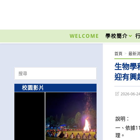
跳
轉
至
國立光復高級商工職業學校 National Kuangfu Commercial and Industrial Vocati
主
要
WELCOME
學校簡介
內
容
首頁
>
最新
生物學
Search
迎有興
for:
校園影片
Post
2026-06-2
last
modified:
說明：
一、依據1
理。