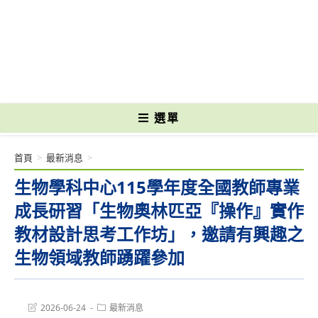
跳
轉
國立光復高級商工職業學校 National Kuangfu Commercial and Industrial
至
Vocational High School
主
要
內
容
選單
首頁
>
最新消息
>
生物學科中心115學年度全國教師專業
成長研習「生物奧林匹亞『操作』實作
教材設計思考工作坊」，邀請有興趣之
生物領域教師踴躍參加
Post
Post
2026-06-24
最新消息
last
category: