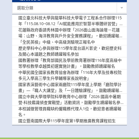
最
選取分類
新
消
國立臺北科技大學與龍華科技大學電子工程系合作辦理115
息
年「115.08.10~08.12「AI賦能應用於智慧半導體研習營」，
歡迎學生踴躍報名參加
花蓮縣政府委請秀林國中辦理「2026面山面海論壇－花蓮
場：山野、海洋教育與戶外安全實務課程」，歡迎踴躍報名
參加
「全民英檢」中級、中高級測驗現正報名中
歷史學科中心參與辦理115學年度台語片影史，歡迎歷史科
及關心本議題之教師踴躍報名參加
國教署辦理「教育部國民及學前教育署辦理116年度高級中
等學校教學卓越獎初選實施計畫」，鼓勵教師踴躍報名
中華民國全國家長教育協會為辦理「116年大學及技專校院
多元入學高三學生升學輔導家長說明會」
國家表演藝術中心國家兩廳院115學年度上學期「廳院學計
畫」—「職人大講堂」及「一日體驗課程」，鼓勵踴躍報名
參與。
國立中興大學理學院科學教育中心辦理「2026 國高中暑期
營-科技鑑識偵查實戰營」活動資訊，鼓勵學生踴躍報名參
加。
本校誠徵管理員職缺約僱職務代理人1位，歡迎意者踴躍報
名。
國立暨南國際大學115學年度第1學期推廣教育課程招生