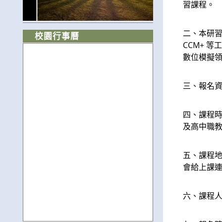
習課程。
二、本研習
校園行事曆
CCM+ 
數位模擬領
三、報名
四、課程時
及高中職
五、課程地
會給上課連
六、課程人數