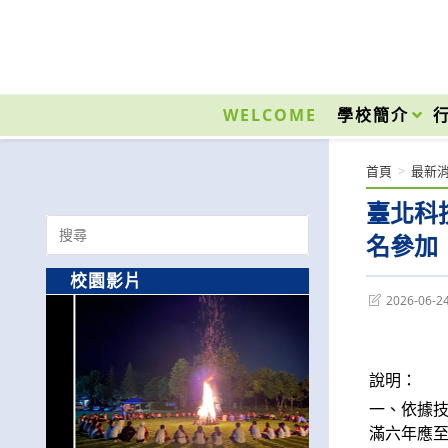
跳
轉
至
國立光復高級商工職業學校 National Kuangfu Commercial and Industrial Vocati
主
要
WELCOME
學校簡介
內
容
首頁
>
最新
臺北科
Search
名參加
for:
校園影片
Post
2026-06-2
last
modified:
說明：
一、依據技
滿六年應