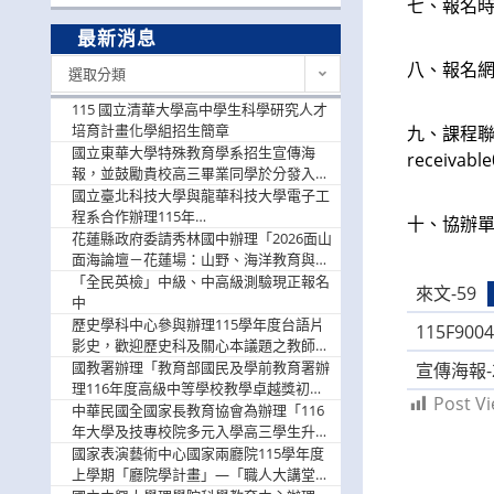
七、報名時
最新消息
最
八、報名
選取分類
新
消
115 國立清華大學高中學生科學研究人才
息
培育計畫化學組招生簡章
九、課程聯
國立東華大學特殊教育學系招生宣傳海
receivab
報，並鼓勵貴校高三畢業同學於分發入學
階段踴躍選填。
國立臺北科技大學與龍華科技大學電子工
程系合作辦理115年
十、協辦
「115.08.10~08.12「AI賦能應用於智慧半
花蓮縣政府委請秀林國中辦理「2026面山
導體研習營」，歡迎學生踴躍報名參加
面海論壇－花蓮場：山野、海洋教育與戶
外安全實務課程」，歡迎踴躍報名參加
「全民英檢」中級、中高級測驗現正報名
來文-59
中
歷史學科中心參與辦理115學年度台語片
115F9004
影史，歡迎歷史科及關心本議題之教師踴
躍報名參加
國教署辦理「教育部國民及學前教育署辦
宣傳海報-
理116年度高級中等學校教學卓越獎初選
Post Vi
實施計畫」，鼓勵教師踴躍報名
中華民國全國家長教育協會為辦理「116
年大學及技專校院多元入學高三學生升學
輔導家長說明會」
國家表演藝術中心國家兩廳院115學年度
上學期「廳院學計畫」—「職人大講堂」