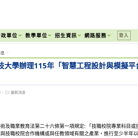
onal High School
行政單位
教學單位
招生資訊
網路服務
登入
消息
>
技大學辦理115年「智慧工程設計與模擬
Post
4
最新消息
category:
術及職業教育法第二十六條第一項規定: 「技職校院專業科目
至與技職校院合作機構或與任教領域有關之產業，進行至少半年