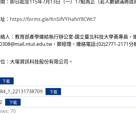
間：即日起至115年7月13日（一）17點為止（若人數額滿將提
網址：
https://forms.gle/KnSifVYHafxY8CWt7
絡人：教育部產學連結執行辦公室-國立臺北科技大學黃專員，連絡電話:
le0308@mail.ntut.edu.tw、鄭經理，連絡電話:(02)2771-2171
單位：大塚資訊科技股份有限公司。
下載
84_1_22131738709
下載
2
下載
ews:
70