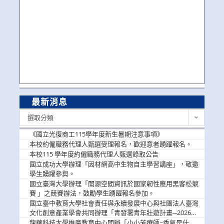
最新消息
最
選取分類
新
消
《國立光復商工115學年度新生暑期注意事項》
息
本校約僱職務代理人甄選受理報名，歡迎意者踴躍報名。
本校115 學年度約僱職務代理人甄選錄取公告
國立成功大學辦理「因材網高中生物自主學習講座」，敬邀
學生踴躍參與。
國立臺灣大學辦理「開源空間資訊於國家韌性應用黑客松競
賽 」之競賽辦法，鼓勵學生踴躍報名參加。
國立臺中教育大學社會責任與永續發展中心與社團法人臺灣
文化創意產業學會共同辦理「青發署青年壯遊計畫─2026臺
中舊城都市建築文化體驗」活動，敬邀學生踴躍報名參加，
龍華科技大學推廣教育中心開辦「小小芳療師~香氣是什