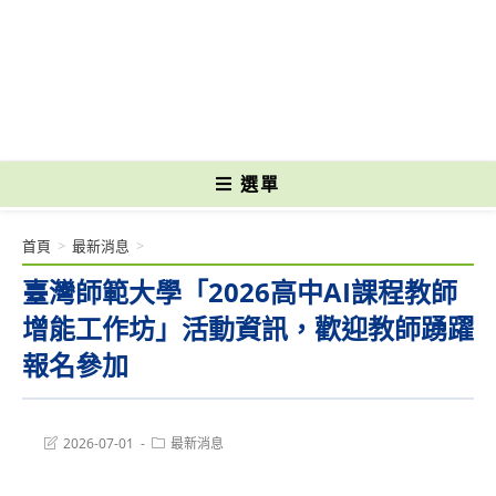
跳
轉
國立光復高級商工職業學校 National Kuangfu Commercial and Industrial
至
Vocational High School
主
要
內
容
選單
首頁
>
最新消息
>
臺灣師範大學「2026高中AI課程教師
增能工作坊」活動資訊，歡迎教師踴躍
報名參加
Post
Post
2026-07-01
最新消息
last
category:
modified: