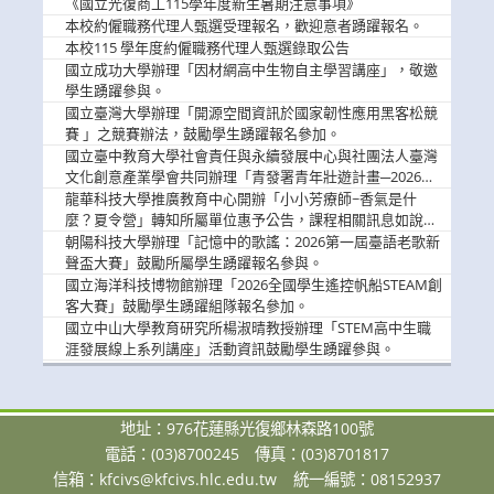
《國立光復商工115學年度新生暑期注意事項》
息
本校約僱職務代理人甄選受理報名，歡迎意者踴躍報名。
本校115 學年度約僱職務代理人甄選錄取公告
國立成功大學辦理「因材網高中生物自主學習講座」，敬邀
學生踴躍參與。
國立臺灣大學辦理「開源空間資訊於國家韌性應用黑客松競
賽 」之競賽辦法，鼓勵學生踴躍報名參加。
國立臺中教育大學社會責任與永續發展中心與社團法人臺灣
文化創意產業學會共同辦理「青發署青年壯遊計畫─2026臺
中舊城都市建築文化體驗」活動，敬邀學生踴躍報名參加，
龍華科技大學推廣教育中心開辦「小小芳療師~香氣是什
公告周知。
麼？夏令營」轉知所屬單位惠予公告，課程相關訊息如說
明。
朝陽科技大學辦理「記憶中的歌謠：2026第一屆臺語老歌新
聲盃大賽」鼓勵所屬學生踴躍報名參與。
國立海洋科技博物館辦理「2026全國學生遙控帆船STEAM創
客大賽」鼓勵學生踴躍組隊報名參加。
國立中山大學教育研究所楊淑晴教授辦理「STEM高中生職
涯發展線上系列講座」活動資訊鼓勵學生踴躍參與。
地址：976花蓮縣光復鄉林森路100號
電話：(03)8700245
傳真：(03)8701817
信箱：
kfcivs@kfcivs.hlc.edu.tw
統一編號：08152937