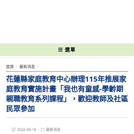
跳
轉
國立光復高級商工職業學校 National Kuangfu Commercial and Industrial
至
Vocational High School
主
要
內
容
選單
首頁
>
最新消息
>
花蓮縣家庭教育中心辦理115年推展家
庭教育實施計畫「我也有童感-學齡期
親職教育系列課程」，歡迎教師及社區
民眾參加
Post
Post
2026-06-18
最新消息
last
category: