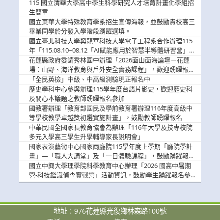
消
115 國立清華大學高中學生科學研究人才培育計畫化學組招
息
生簡章
國立東華大學特殊教育學系招生宣傳海報，並鼓勵貴校高三
畢業同學於分發入學階段踴躍選填。
國立臺北科技大學與龍華科技大學電子工程系合作辦理115
年「115.08.10~08.12「AI賦能應用於智慧半導體研習營」，
歡迎學生踴躍報名參加
花蓮縣政府委請秀林國中辦理「2026面山面海論壇－花蓮
場：山野、海洋教育與戶外安全實務課程」，歡迎踴躍報名
參加
「全民英檢」中級、中高級測驗現正報名中
歷史學科中心參與辦理115學年度台語片影史，歡迎歷史科
及關心本議題之教師踴躍報名參加
國教署辦理「教育部國民及學前教育署辦理116年度高級中
等學校教學卓越獎初選實施計畫」，鼓勵教師踴躍報名
中華民國全國家長教育協會為辦理「116年大學及技專校院
多元入學高三學生升學輔導家長說明會」
國家表演藝術中心國家兩廳院115學年度上學期「廳院學計
畫」—「職人大講堂」及「一日體驗課程」，鼓勵踴躍報名
參與。
國立中興大學理學院科學教育中心辦理「2026 國高中暑期
營-科技鑑識偵查實戰營」活動資訊，鼓勵學生踴躍報名參
加。
地址：976花蓮縣光復鄉林森路100號