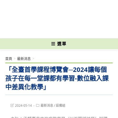
跳
轉
國立光復高級商工職業學校 National Kuangfu Commercial and Industrial
至
Vocational High School
主
要
內
容
選單
首頁
>
最新消息
>
「全臺首學課程博覽會─2024讓每個
孩子在每一堂課都有學習-數位融入課
中差異化教學」
Post
Post
2024-05-14
最新消息
/
設備組
last
category:
modified: