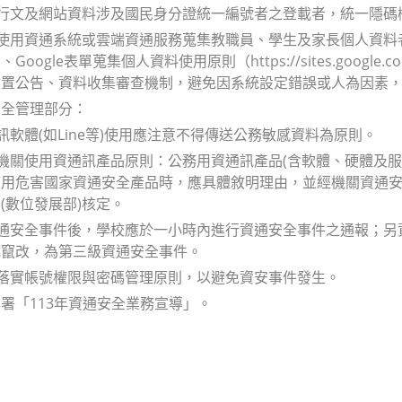
關行文及網站資料涉及國民身分證統一編號者之登載者，統一隱碼欄
校使用資通系統或雲端資通服務蒐集教職員、學生及家長個人資
oogle表單蒐集個人資料使用原則（https://sites.google.co
建置公告、資料收集審查機制，避免因系統設定錯誤或人為因素
安全管理部分：
通訊軟體(如Line等)使用應注意不得傳送公務敏感資料為原則。
務機關使用資通訊產品原則：公務用資通訊產品(含軟體、硬體及
使用危害國家資通安全產品時，應具體敘明理由，並經機關資通
(數位發展部)核定。
資通安全事件後，學校應於一小時內進行資通安全事件之通報；
或竄改，為第三級資通安全事件。
應落實帳號權限與密碼管理原則，以避免資安事件發生。
署「113年資通安全業務宣導」。