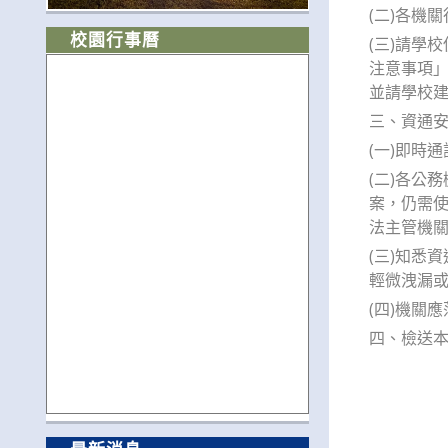
(二)各機
校園行事曆
(三)請學
注意事項」、G
並請學校
三、資通
(一)即時
(二)各公
案，仍需
法主管機關
(三)知悉
輕微洩漏
(四)機關
四、檢送本