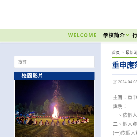
跳
轉
至
國立光復高級商工職業學校 National Kuangfu Commercial and Industrial Vocati
主
要
WELCOME
學校簡介
內
容
首頁
>
最新
Search
重申應
for:
校園影片
Post
2024-04-0
last
modified:
主旨：重
說明：
一、依個
二、個人
(一)依個