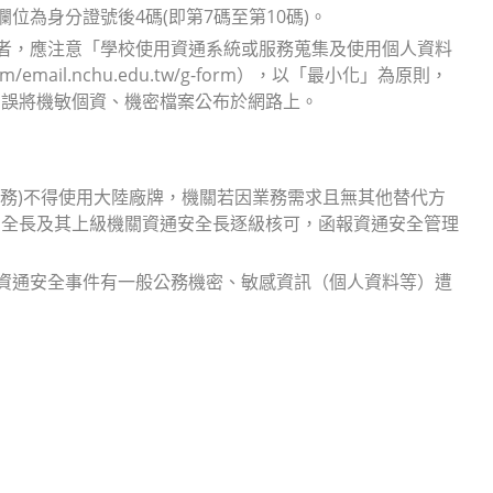
位為身分證號後4碼(即第7碼至第10碼)。
料者，應注意「學校使用資通系統或服務蒐集及使用個人資料
m/email.nchu.edu.tw/g-form），以「最小化」為原則，
，誤將機敏個資、機密檔案公布於網路上。
服務)不得使用大陸廠牌，機關若因業務需求且無其他替代方
安全長及其上級機關資通安全長逐級核可，函報資通安全管理
另資通安全事件有一般公務機密、敏感資訊（個人資料等）遭