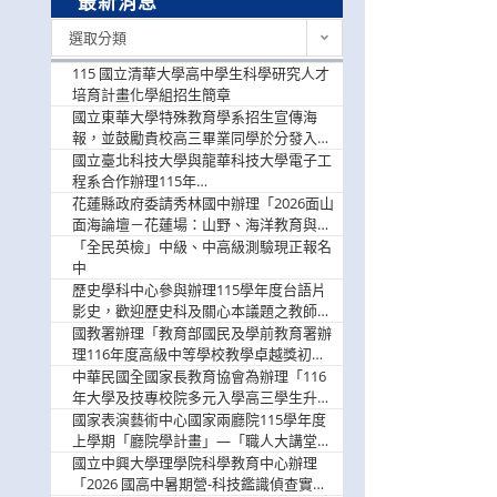
最新消息
最
選取分類
新
消
115 國立清華大學高中學生科學研究人才
息
培育計畫化學組招生簡章
國立東華大學特殊教育學系招生宣傳海
報，並鼓勵貴校高三畢業同學於分發入學
階段踴躍選填。
國立臺北科技大學與龍華科技大學電子工
程系合作辦理115年
「115.08.10~08.12「AI賦能應用於智慧半
花蓮縣政府委請秀林國中辦理「2026面山
導體研習營」，歡迎學生踴躍報名參加
面海論壇－花蓮場：山野、海洋教育與戶
外安全實務課程」，歡迎踴躍報名參加
「全民英檢」中級、中高級測驗現正報名
中
歷史學科中心參與辦理115學年度台語片
影史，歡迎歷史科及關心本議題之教師踴
躍報名參加
國教署辦理「教育部國民及學前教育署辦
理116年度高級中等學校教學卓越獎初選
實施計畫」，鼓勵教師踴躍報名
中華民國全國家長教育協會為辦理「116
年大學及技專校院多元入學高三學生升學
輔導家長說明會」
國家表演藝術中心國家兩廳院115學年度
上學期「廳院學計畫」—「職人大講堂」
及「一日體驗課程」，鼓勵踴躍報名參
國立中興大學理學院科學教育中心辦理
與。
「2026 國高中暑期營-科技鑑識偵查實戰